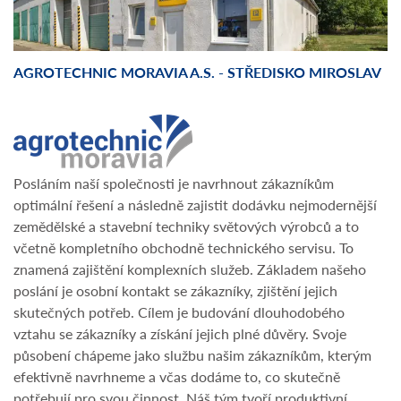
AGROTECHNIC MORAVIA A.S. - STŘEDISKO MIROSLAV
Posláním naší společnosti je navrhnout zákazníkům
optimální řešení a následně zajistit dodávku nejmodernější
zemědělské a stavební techniky světových výrobců a to
včetně kompletního obchodně technického servisu. To
znamená zajištění komplexních služeb. Základem našeho
poslání je osobní kontakt se zákazníky, zjištění jejich
skutečných potřeb. Cílem je budování dlouhodobého
vztahu se zákazníky a získání jejich plné důvěry. Svoje
působení chápeme jako službu našim zákazníkům, kterým
efektivně navrhneme a včas dodáme to, co skutečně
potřebují pro svou činnost. Náš tým tvoří produktivní