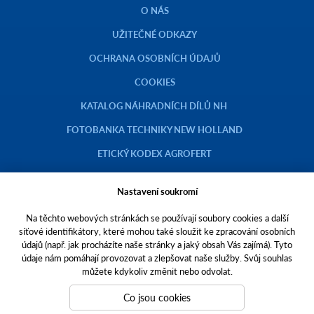
O NÁS
UŽITEČNÉ ODKAZY
OCHRANA OSOBNÍCH ÚDAJŮ
COOKIES
KATALOG NÁHRADNÍCH DÍLŮ NH
FOTOBANKA TECHNIKY NEW HOLLAND
ETICKÝ KODEX AGROFERT
Nastavení soukromí
Na těchto webových stránkách se používají soubory cookies a další
Copyright © 2023 AGROTEC a.s.
síťové identifikátory, které mohou také sloužit ke zpracování osobních
údajů (např. jak procházíte naše stránky a jaký obsah Vás zajímá). Tyto
Toto jsou internetové stránky společnosti AGROTEC a. s., se sídlem v
údaje nám pomáhají provozovat a zlepšovat naše služby. Svůj souhlas
Hustopečích, Brněnská 74, PSČ 69301, IČO 00544957,
můžete kdykoliv změnit nebo odvolat.
zapsané v OR vedeném Krajským soudem v Brně, oddíl B, vložka 138.
Společnost AGROTEC a.s. je členem koncernu AGROFERT řízeného
Co jsou cookies
společností AGROFERT, a.s.,