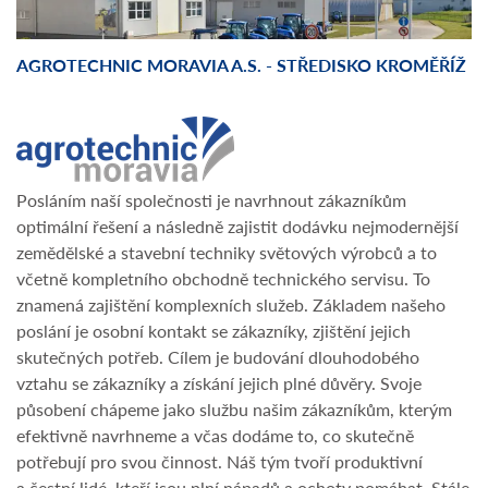
AGROTECHNIC MORAVIA A.S. - STŘEDISKO KROMĚŘÍŽ
Posláním naší společnosti je navrhnout zákazníkům
optimální řešení a následně zajistit dodávku nejmodernější
zemědělské a stavební techniky světových výrobců a to
včetně kompletního obchodně technického servisu. To
znamená zajištění komplexních služeb. Základem našeho
poslání je osobní kontakt se zákazníky, zjištění jejich
skutečných potřeb. Cílem je budování dlouhodobého
vztahu se zákazníky a získání jejich plné důvěry. Svoje
působení chápeme jako službu našim zákazníkům, kterým
efektivně navrhneme a včas dodáme to, co skutečně
potřebují pro svou činnost. Náš tým tvoří produktivní
a čestní lidé, kteří jsou plní nápadů a ochoty pomáhat. Stále