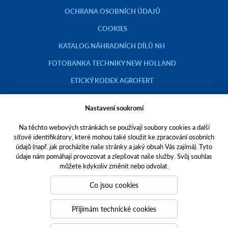
OCHRANA OSOBNÍCH ÚDAJŮ
COOKIES
KATALOG NÁHRADNÍCH DÍLŮ NH
FOTOBANKA TECHNIKY NEW HOLLAND
ETICKÝ KODEX AGROFERT
Nastavení soukromí
Na těchto webových stránkách se používají soubory cookies a další
Copyright © 2023 AGROTEC a.s.
síťové identifikátory, které mohou také sloužit ke zpracování osobních
údajů (např. jak procházíte naše stránky a jaký obsah Vás zajímá). Tyto
Toto jsou internetové stránky společnosti AGROTEC a. s., se sídlem v
údaje nám pomáhají provozovat a zlepšovat naše služby. Svůj souhlas
Hustopečích, Brněnská 74, PSČ 69301, IČO 00544957,
můžete kdykoliv změnit nebo odvolat.
zapsané v OR vedeném Krajským soudem v Brně, oddíl B, vložka 138.
Společnost AGROTEC a.s. je členem koncernu AGROFERT řízeného
Co jsou cookies
společností AGROFERT, a.s.,
IČO 26185610, se sídlem na adrese Pyšelská 2327/2, Chodov, 149 00
Přijímám technické cookies
Praha 4.