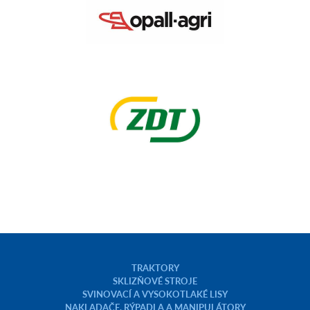
TRAKTORY
SKLIZŇOVÉ STROJE
SVINOVACÍ A VYSOKOTLAKÉ LISY
NAKLADAČE, RÝPADLA A MANIPULÁTORY