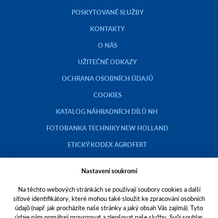
POSKYTOVANÉ SLUŽBY
KONTAKTY
O NÁS
UŽITEČNÉ ODKAZY
OCHRANA OSOBNÍCH ÚDAJŮ
COOKIES
KATALOG NÁHRADNÍCH DÍLŮ NH
FOTOBANKA TECHNIKY NEW HOLLAND
ETICKÝ KODEX AGROFERT
Nastavení soukromí
Na těchto webových stránkách se používají soubory cookies a další
Copyright © 2023 AGROTEC a.s.
síťové identifikátory, které mohou také sloužit ke zpracování osobních
údajů (např. jak procházíte naše stránky a jaký obsah Vás zajímá). Tyto
Toto jsou internetové stránky společnosti AGROTEC a. s., se sídlem v
údaje nám pomáhají provozovat a zlepšovat naše služby. Svůj souhlas