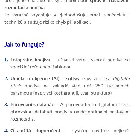
určit jeho charakteristiky a nabídnout
správné nastavení
rozmetadla hnojiva
.
To výrazně zrychluje a zjednodušuje práci zemědělců i
techniků a snižuje riziko chyb při aplikaci.
Jak to funguje?
Fotografie hnojiva
– uživatel vyfotí vzorek hnojiva se
speciální referenční šablonou.
Umělá inteligence (AI)
– software vytvoří tzv.
digitální
otisk
hnojiva na základě více než 250 fyzikálních
parametrů (např. velikost granulí, tvar, struktura).
Porovnání s databází
– AI porovná tento digitální otisk s
obrovskou databází hnojiv a najde optimální nastavení
rozmetadla.
Okamžitá doporučení
– systém navrhne nejlepší