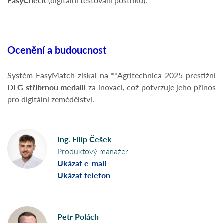
EasyCheck
(digitální testování postřiků).
Ocenění a budoucnost
Systém EasyMatch získal na **Agritechnica 2025 prestižní
DLG stříbrnou medaili
za inovaci, což potvrzuje jeho přínos
pro digitální zemědělství.
Ing. Filip Češek
Produktový manažer
Ukázat e-mail
Ukázat telefon
Petr Polách