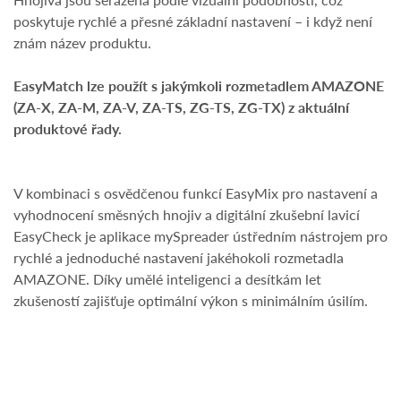
poskytuje rychlé a přesné základní nastavení – i když není
znám název produktu.
EasyMatch lze použít s jakýmkoli rozmetadlem AMAZONE
(ZA-X, ZA-M, ZA-V, ZA-TS, ZG-TS, ZG-TX) z aktuální
produktové řady.
V kombinaci s osvědčenou funkcí EasyMix pro nastavení a
vyhodnocení směsných hnojiv a digitální zkušební lavicí
EasyCheck je aplikace mySpreader ústředním nástrojem pro
rychlé a jednoduché nastavení jakéhokoli rozmetadla
AMAZONE. Díky umělé inteligenci a desítkám let
zkušeností zajišťuje optimální výkon s minimálním úsilím.