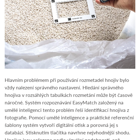
Hlavním problémem při používání rozmetadel hnojiv bylo
vždy nalezení správného nastavení. Hledání správného
hnojiva v rozsáhlých tabulkách rozmetání může být časově
náročné. Systém rozpoznávání EasyMatch založený na
umělé inteligenci tento problém řeší identifikací hnojiva z
fotografie. Pomocí umělé inteligence a praktické referenční
šablony systém vytvoří digitální otisk a porovná jej s
databází. Stisknutím tlačítka navrhne nejvhodnější shodu.
Hnojiva jsou seřazena podle vizuální podobnosti, což