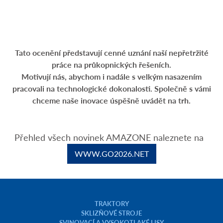
Tato ocenění představují cenné uznání naší nepřetržité
práce na průkopnických řešeních.
Motivují nás, abychom i nadále s velkým nasazením
pracovali na technologické dokonalosti. Společně s vámi
chceme naše inovace úspěšně uvádět na trh.
Přehled všech novinek AMAZONE naleznete na
WWW.GO2026.NET
TRAKTORY
SKLIZŇOVÉ STROJE
SVINOVACÍ A VYSOKOTLAKÉ LISY