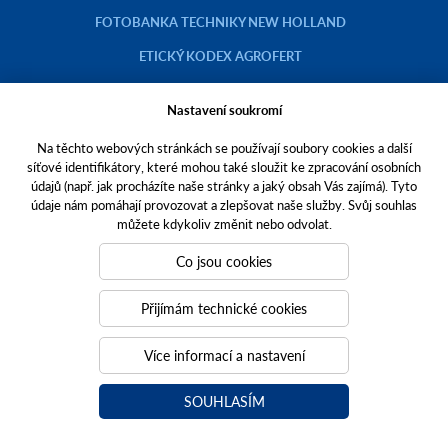
FOTOBANKA TECHNIKY NEW HOLLAND
ETICKÝ KODEX AGROFERT
Nastavení soukromí
Na těchto webových stránkách se používají soubory cookies a další
Copyright © 2023 AGROTEC a.s.
síťové identifikátory, které mohou také sloužit ke zpracování osobních
údajů (např. jak procházíte naše stránky a jaký obsah Vás zajímá). Tyto
Toto jsou internetové stránky společnosti AGROTEC a. s., se sídlem v
údaje nám pomáhají provozovat a zlepšovat naše služby. Svůj souhlas
Hustopečích, Brněnská 74, PSČ 69301, IČO 00544957,
můžete kdykoliv změnit nebo odvolat.
zapsané v OR vedeném Krajským soudem v Brně, oddíl B, vložka 138.
Společnost AGROTEC a.s. je členem koncernu AGROFERT řízeného
Co jsou cookies
společností AGROFERT, a.s.,
IČO 26185610, se sídlem na adrese Pyšelská 2327/2, Chodov, 149 00
Přijímám technické cookies
Praha 4.
Tvoříme weby
a
webové portály
, které vám pomáhají růst. Jsme
Více informací a nastavení
PUXdesign.
SOUHLASÍM
agrotec.cz
a
grotectrucks.cz
agrotecauto.cz
a-finance.cz
kariéra v Agrotec a.s.