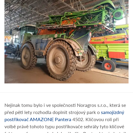
Nejinak tomu bylo i ve společnosti Noragros s.r.o., která se
před pěti lety rozhodla doplnit strojový park o
samojízdný
postřikovač AMAZONE Pantera
4502. Klíčovou roli při
volbě právě tohoto typu postřikovače sehrály tyto klíčové