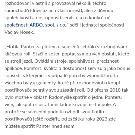
rozhodování vlastnil a provozoval několik těchto
samochodů (dnes už jich vlastní šest), ale i z důvodu
spolehlivosti a dostupnosti servisu, a to konkrétně
společnosti ARBO, spol. s r.o.
,“ sdělil jednatel společnosti
Václav Nosek.
„Flotila Panter za plotem u sousedů sehrálo v rozhodování
klíčovou roli. Stačilo se jen poptat samotných obsluh, které
se stroji jezdí. Ovládání stroje, spolehlivost, preciznost
aplikace, komfort, kvalita a dostupnost servisu a jako bonus
sousedi, s kterými si v případě potřeby vypomůžou. To
všechno byly argumenty, které při rozhodování o koupi
postřikovače sehrály svou zásadní roli. Od března 2018 tak
bylo možné v oblasti Radomyšle spatřit o jednu Panteru
více, jak spolu s ostatními ladně křižuje místní pole. A
protože se sousední podnik rozhodl svou flotilu
postřikovačů ještě rozšířit, od začátku roku 2023 zde
můžete spatřit Panter hned sedm.