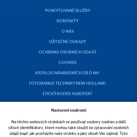
POSKYTOVANÉ SLUŽBY
KONTAKTY
O NÁS
UŽITEČNÉ ODKAZY
OCHRANA OSOBNÍCH ÚDAJŮ
COOKIES
KATALOG NÁHRADNÍCH DÍLŮ NH
FOTOBANKA TECHNIKY NEW HOLLAND
ETICKÝ KODEX AGROFERT
Nastavení soukromí
Na těchto webových stránkách se používají soubory cookies a další
Copyright © 2023 AGROTEC a.s.
síťové identifikátory, které mohou také sloužit ke zpracování osobních
údajů (např. jak procházíte naše stránky a jaký obsah Vás zajímá). Tyto
Toto jsou internetové stránky společnosti AGROTEC a. s., se sídlem v