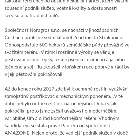
faktory: reference od obsluh několika Panter, které vlastnil
sousední podnik služeb, včetně kvality a dostupnosti
servisu a náhradních dílů.
Společnost Noragros s.r.o. se nachází v jihozápadních
Čechách přibližně sedm kilometrů od města Strakonice.
Obhospodařuje 500 hektarů zemědělské půdy převážně ve
svažitém terénu. V rámci rostlinné výroby se věnuje
pěstování ozimé řepky, ozimé pšenice, ozimého a jarního
ječmene a sóji. Tu zkoušeli v loňském roce poprvé a rádi by
v její pěstování pokračovali
Až do konce roku 2017 zde byl k ochraně rostlin využíván
samojízdný postřikovač s mechanickým pohonem. „V té
době nebylo nutné řešit nic náročnějšího. Doba však
pokročila, proto jsme začali uvažovat o modernějším,
variabilnějším a o řád komfortnějším řešení. Vhodným
kandidátem se stala právě Pantera od společnosti
AMAZONE. Nejen proto, že vedlejší podnik služeb v době