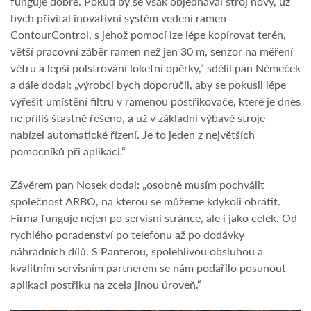
funguje dobře. Pokud by se však objednával stroj nový, už
bych přivítal inovativní systém vedení ramen
ContourControl, s jehož pomocí lze lépe kopírovat terén,
větší pracovní záběr ramen než jen 30 m, senzor na měření
větru a lepší polstrování loketní opěrky,“ sdělil pan Němeček
a dále dodal: „výrobci bych doporučil, aby se pokusil lépe
vyřešit umístění filtru v ramenou postřikovače, které je dnes
ne příliš šťastně řešeno, a už v základní výbavě stroje
nabízel automatické řízení. Je to jeden z největších
pomocníků při aplikaci.“
Závěrem pan Nosek dodal: „osobně musím pochválit
společnost ARBO, na kterou se můžeme kdykoli obrátit.
Firma funguje nejen po servisní stránce, ale i jako celek. Od
rychlého poradenství po telefonu až po dodávky
náhradních dílů. S Panterou, spolehlivou obsluhou a
kvalitním servisním partnerem se nám podařilo posunout
aplikaci postřiku na zcela jinou úroveň.“