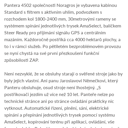
Pantera 4502 společnosti Noragros je vybavena kabinou
Standard s filtrem s aktivním uhlím, podvozkem s
rozchodem kol 1800-2400 mm, 30metrovými rameny se
systémem spínání jednotlivých trysek AmaSelect, balíčkem
Steer Ready pro příjímání signálu GPS a centrálním
mazáním. Každoročně postříká cca 4000 hektarů plochy, a
to i v rámci služeb. Po pětiletém bezproblémovém provozu
se nyní chystá na své první přezkoušení funkční
způsobilosti ZAP.
Není nezvyklé, že se obsluhy starají o svěřené stroje jako by
byly jejich vlastní. Ani panu Jaroslavovi Němečkovi, který
Panteru obsluhuje, osud stroje není lhostejný. „S
postřikovači jezdím už více než 10 let. Panteře nelze po
technické stránce ani po stránce ovládání prakticky nic
vytknout. Automatické řízení, plnění, sání, elektrické
spínání a přepínání jednotlivých trysek pomocí systému
AmaSelect, kopírování terénu při aplikaci, ovládání, vše