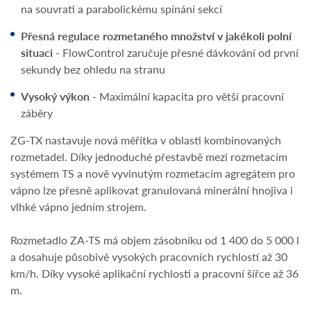
na souvrati a parabolickému spínání sekcí
Přesná regulace rozmetaného množství v jakékoli polní
situaci
-
FlowControl zaručuje přesné dávkování od první
sekundy bez ohledu na stranu
Vysoký výkon
- Maximální kapacita pro větší pracovní
záběry
ZG-TX nastavuje nová měřítka v oblasti kombinovaných
rozmetadel. Díky jednoduché přestavbě mezi rozmetacím
systémem TS a nově vyvinutým rozmetacím agregátem pro
vápno lze přesně aplikovat granulovaná minerální hnojiva i
vlhké vápno jedním strojem.
Rozmetadlo ZA-TS má objem zásobníku od 1 400 do 5 000 l
a dosahuje působivě vysokých pracovních rychlostí až 30
km/h. Díky vysoké aplikační rychlosti a pracovní šířce až 36
m.