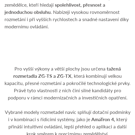
zemědělce, kteří hledají
spolehlivost, přesnost a
jednoduchou obsluhu
. Nabízejí vysokou rovnoměrnost
rozmetání i při vyšších rychlostech a snadné nastavení díky
modernímu ovládání.
Pro vyšší výkony a větší plochy jsou určena
tažená
rozmetadla ZG-TS a ZG-TX
, která kombinují velkou
kapacitu, přesné rozmetání a pokročilé technologické prvky.
Právě tyto vlastnosti z nich činí silné kandidáty pro
podporu v rámci modernizačních a investičních opatření.
Vybrané modely rozmetadel navíc splňují dotační podmínky
i v kombinaci s řídicími systémy, jako je
AmaTron 4,
který
přináší intuitivní ovládání, lepší přehled o aplikaci a další
krok směrem k preciznímu zemědělství.