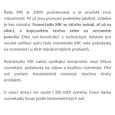
Řada MK je 100% pozinkovaná a je proslulá svou
robustností. Ať už jsou provozní podmínky jakékoli, zvládne
je bez námahy. R
ozmetadlo MK se ničeho nebojí, ať už na
silnici, v kopcovitém terénu nebo na nerovném
povrchu.
Díky své konstrukci a technickým řešením pro
vysoké zatížení splní řada rozmetadel MK vaše požadavky
na rozmetání i u těch nejnáročnějších produktů.
Rozmetadlo MK nabízí vynikající kompromis mezi šířkou
rozmetání, požadavky na výkon a kvalitou rozmetání. Plní
své poslání: konzistentně rozmetat všechny druhy
produktů.
V rámci dotací lze využít i (08-100) s
ystémy řízení dávky
rozmetadla hnoje podle tenzometrických vah