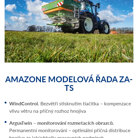
AMAZONE MODELOVÁ ŘADA ZA-
TS
WindControl.
Bezvětří stisknutím tlačítka – kompenzace
vlivu větru na příčný rozhoz hnojiva
ArgusTwin – monitorování rozmetacích obrazců.
Permanentní monitorování – optimální příčná distribuce
hnojiva za jakýchkoliv pracovních podmínek