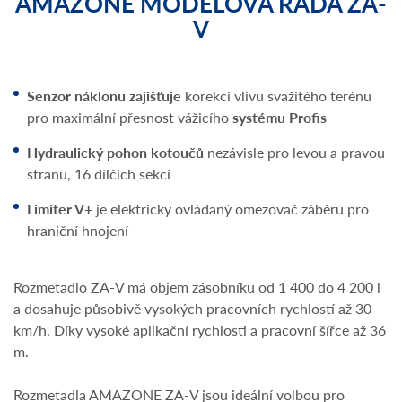
AMAZONE MODELOVÁ ŘADA ZA-
V
Senzor náklonu zajišťuje
korekci vlivu svažitého terénu
pro maximální přesnost vážicího
systému Profis
Hydraulický pohon
kotoučů
nezávisle pro levou a pravou
stranu, 16 dílčích sekcí
Limiter V+
je elektricky ovládaný omezovač záběru pro
hraniční hnojení
Rozmetadlo ZA-V má objem zásobníku od 1 400 do 4 200 l
a dosahuje působivě vysokých pracovních rychlostí až 30
km/h. Díky vysoké aplikační rychlosti a pracovní šířce až 36
m.
Rozmetadla AMAZONE ZA-V jsou ideální volbou pro