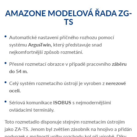
AMAZONE MODELOVÁ ŘADA ZG-
TS
Automatické nastavení příčného rozhozu pomocí
systému
ArgusTwin,
který představuje snad
nejkomfortnější způsob rozmetání.
Přesné rozmetací obrazce v případě pracovního
záběru
do 54 m.
Celý systém rozmetacího ústrojí je vyroben z
nerezové
oceli.
Sériová komunikace
ISOBUS
s nejmodernějšími
ovládacími terminály.
Toto rozmetadlo disponuje stejným rozmetacím ústrojím
jako ZA-TS. Jenom byl zvětšen zásobník na hnojivo a přidán
podvozek s možností volby rozchodu kol při výrobě. Díky