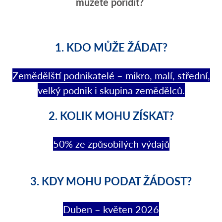
můžete pořídit?
1. KDO MŮŽE ŽÁDAT?
Zemědělští podnikatelé – mikro, malí, střední,
velký podnik i skupina zemědělců.
2.
KOLIK MOHU ZÍSKAT?
50% ze způsobilých výdajů
3. KDY MOHU PODAT ŽÁDOST?
Duben – květen 2026