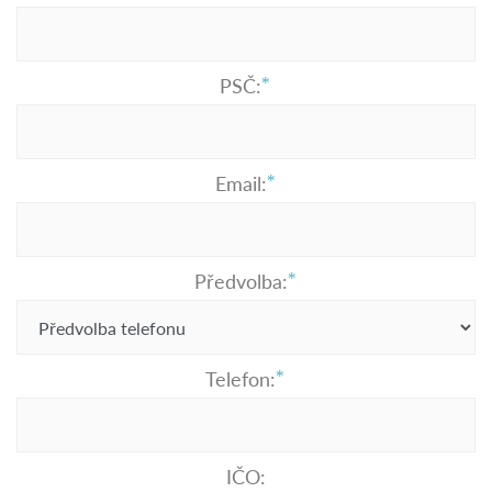
PSČ:
Email:
Předvolba:
Telefon:
IČO: