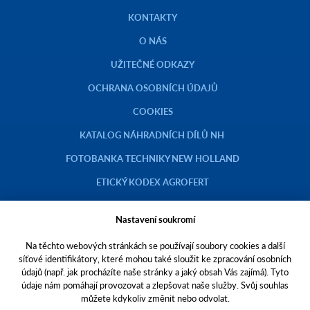
KONTAKTY
O NÁS
UŽITEČNÉ ODKAZY
OCHRANA OSOBNÍCH ÚDAJŮ
COOKIES
KATALOG NÁHRADNÍCH DÍLŮ NH
FOTOBANKA TECHNIKY NEW HOLLAND
ETICKÝ KODEX AGROFERT
Nastavení soukromí
Na těchto webových stránkách se používají soubory cookies a další
Copyright © 2023 AGROTEC a.s.
síťové identifikátory, které mohou také sloužit ke zpracování osobních
údajů (např. jak procházíte naše stránky a jaký obsah Vás zajímá). Tyto
Toto jsou internetové stránky společnosti AGROTEC a. s., se sídlem v
údaje nám pomáhají provozovat a zlepšovat naše služby. Svůj souhlas
Hustopečích, Brněnská 74, PSČ 69301, IČO 00544957,
můžete kdykoliv změnit nebo odvolat.
zapsané v OR vedeném Krajským soudem v Brně, oddíl B, vložka 138.