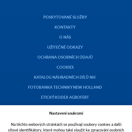
POSKYTOVANÉ SLUŽBY
KONTAKTY
O NÁS
UŽITEČNÉ ODKAZY
OCHRANA OSOBNÍCH ÚDAJŮ
COOKIES
KATALOG NÁHRADNÍCH DÍLŮ NH
FOTOBANKA TECHNIKY NEW HOLLAND
ETICKÝ KODEX AGROFERT
Nastavení soukromí
Na těchto webových stránkách se používají soubory cookies a další
Copyright © 2023 AGROTEC a.s.
síťové identifikátory, které mohou také sloužit ke zpracování osobních