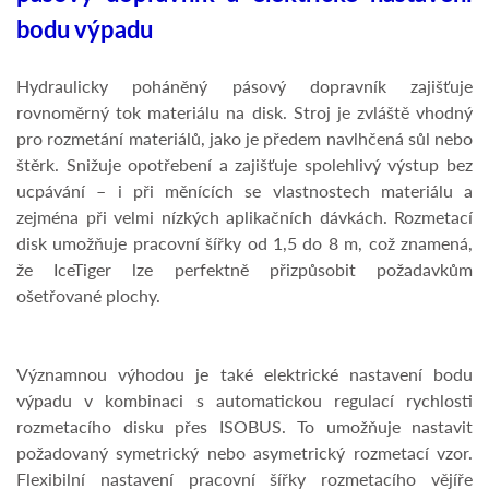
bodu výpadu
Hydraulicky poháněný pásový dopravník zajišťuje
rovnoměrný tok materiálu na disk. Stroj je zvláště vhodný
pro rozmetání materiálů, jako je předem navlhčená sůl nebo
štěrk. Snižuje opotřebení a zajišťuje spolehlivý výstup bez
ucpávání – i při měnících se vlastnostech materiálu a
zejména při velmi nízkých aplikačních dávkách. Rozmetací
disk umožňuje pracovní šířky od 1,5 do 8 m, což znamená,
že IceTiger lze perfektně přizpůsobit požadavkům
ošetřované plochy.
Významnou výhodou je také elektrické nastavení bodu
výpadu v kombinaci s automatickou regulací rychlosti
rozmetacího disku přes ISOBUS. To umožňuje nastavit
požadovaný symetrický nebo asymetrický rozmetací vzor.
Flexibilní nastavení pracovní šířky rozmetacího vějíře