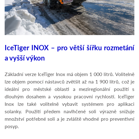
IceTiger INOX – pro větší šířku rozmetání
a vyšší výkon
Základní verze IceTiger Inox má objem 1 000 litrů. Volitelně
lze objem pomocí nástavců zvětšit až na 1 900 litrů, což je
ideální pro městské oblasti a meziregionální použití s
dlouhým dosahem a vysokou pracovní rychlostí. IceTiger
Inox lze také volitelně vybavit systémem pro aplikaci
solanky. Použití předem navlhčené soli výrazně snižuje
množství potřebné soli a je zvláště vhodné pro preventivní
posyp.