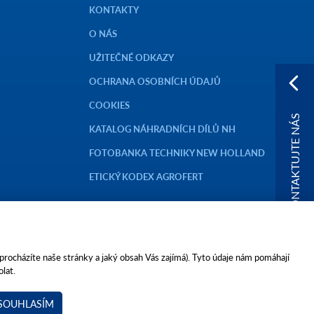
KONTAKTY
O NÁS
UŽITEČNÉ ODKAZY
OCHRANA OSOBNÍCH ÚDAJŮ
COOKIES
KONTAKTUJTE NÁS
KATALOG NÁHRADNÍCH DÍLŮ NH
FOTOBANKA TECHNIKY NEW HOLLAND
ETICKÝ KODEX AGROFERT
 procházíte naše stránky a jaký obsah Vás zajímá). Tyto údaje nám pomáhají
lat.
FERT, a.s.,
SOUHLASÍM