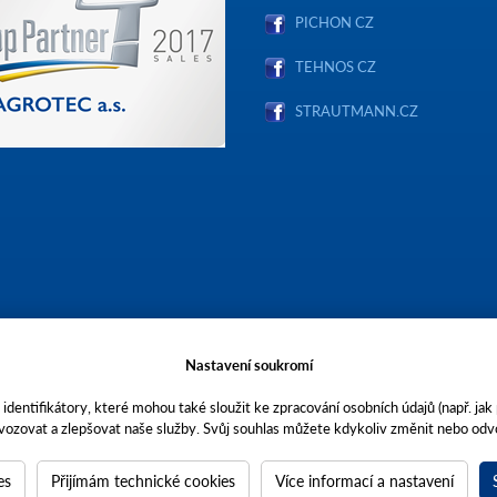
PICHON CZ
TEHNOS CZ
STRAUTMANN.CZ
Nastavení soukromí
identifikátory, které mohou také sloužit ke zpracování osobních údajů (např. jak
vozovat a zlepšovat naše služby. Svůj souhlas můžete kdykoliv změnit nebo odvo
stopečích, Brněnská 74, PSČ 69301, IČO 00544957,
ečnost AGROTEC a.s. je členem koncernu AGROFERT řízeného společností AGRO
a 4.
es
Přijímám technické cookies
Více informací a nastavení