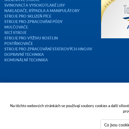
SVINOVACÍ A VYSOKOTLAKÉ LISY
NAKLADAČE, RÝPADLA A MANIPULÁTORY
STROJE PRO SKLIZEŇ PÍCE
STROJE PRO ZPRACOVÁNÍ PŮDY
MULČOVAČE
SECÍ STROJE
STROJE PRO VÝŽIVU ROSTLIN
POSTŘIKOVAČE
STROJE PRO ZPRACOVÁNÍ STATKOVÝCH HNOJIV
DOPRAVNÍ TECHNIKA
KOMUNÁLNÍ TECHNIKA
Copyright © 2023 AGROTEC a.s.
Na těchto webových stránkách se používají soubory cookies a další síťové 
pro
Toto jsou internetové stránky společnosti AGROTEC a. s., se sídlem v Hu
zapsané v OR vedeném Krajským soudem v Brně, oddíl B, vložka 138. Spol
IČO 26185610, se sídlem na adrese Pyšelská 2327/2, Chodov, 149 00 Prah
Co jsou cooki