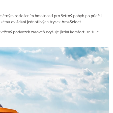
noměrným rozložením hmotnosti pro šetrný pohyb po půdě i
ckému ovládání jednotlivých trysek
AmaSelect
.
navržený podvozek zároveň zvyšuje jízdní komfort, snižuje