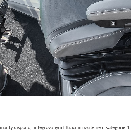
arianty disponují integrovaným filtračním systémem
kategorie 4