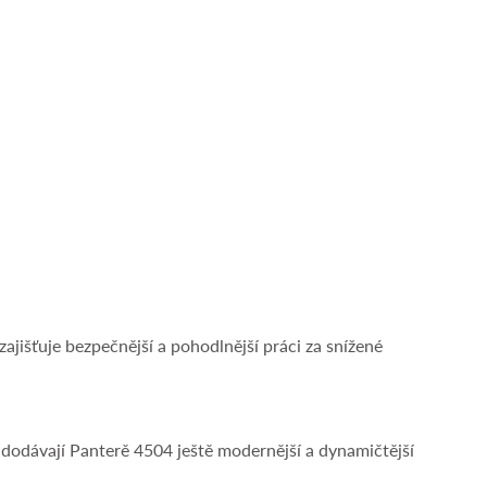
jišťuje bezpečnější a pohodlnější práci za snížené
 dodávají Panterě 4504 ještě modernější a dynamičtější