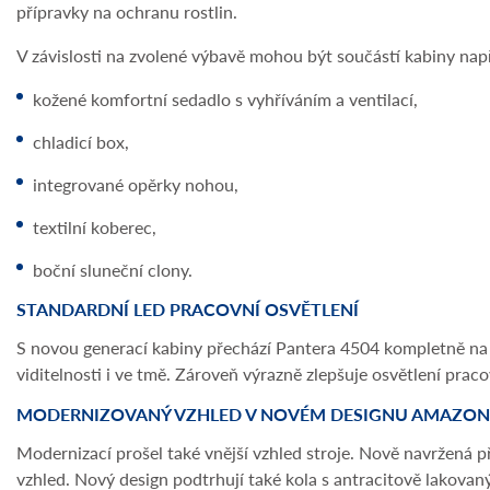
přípravky na ochranu rostlin.
V závislosti na zvolené výbavě mohou být součástí kabiny např
kožené komfortní sedadlo s vyhříváním a ventilací,
chladicí box,
integrované opěrky nohou,
textilní koberec,
boční sluneční clony.
STANDARDNÍ LED PRACOVNÍ OSVĚTLENÍ
S novou generací kabiny přechází Pantera 4504 kompletně na LE
viditelnosti i ve tmě. Zároveň výrazně zlepšuje osvětlení prac
MODERNIZOVANÝ VZHLED V NOVÉM DESIGNU AMAZON
Modernizací prošel také vnější vzhled stroje. Nově navržená 
vzhled. Nový design podtrhují také kola s antracitově lakovan