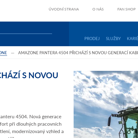
ÚVODNÍ STRANA
O NÁS
FAN SHOP
PRODEJ
SLUŽBY
KARI
ONE
AMAZONE PANTERA 4504 PŘICHÁZÍ S NOVOU GENERACÍ KAB
CHÁZÍ S NOVOU
anteru 4504. Nová generace
mfort při dlouhých pracovních
tlení, modernizovaný vzhled a