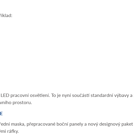
íklad:
D pracovní osvětlení. To je nyní součástí standardní výbavy a za
ovního prostoru.
E
přední maska, přepracované boční panely a nový designový paket
ými ráfky.