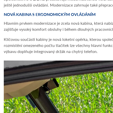
ještě jednodušší ovládání. Modernizace zahrnuje také přeprac
NOVÁ KABINA S ERGONOMICKÝM OVLÁDÁNÍM
Hlavním prvkem modernizace je zcela nová kabina, která nabízí
zajišťuje vysoký komfort obsluhy i během dlouhých pracovníc
Klíčovou součástí kabiny je nová loketní opěrka, kterou spol
rozmístění omezeného počtu tlačítek lze všechny hlavní funkce
výbavu doplňuje integrovaný držák na chytrý telefon.