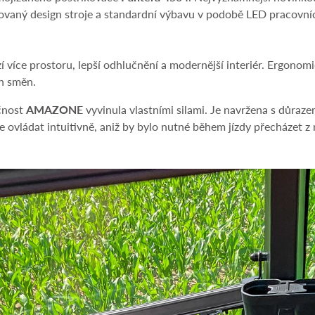
ovaný design stroje a standardní výbavu v podobě LED pracovníc
 více prostoru, lepší odhlučnění a modernější interiér. Ergonomi
h směn.
ečnost
AMAZONE
vyvinula vlastními silami. Je navržena s důraz
 ovládat intuitivně, aniž by bylo nutné během jízdy přecházet z 