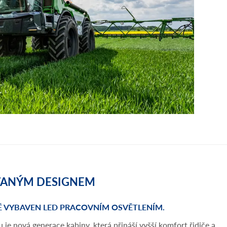
OVANÝM DESIGNEM
NĚ VYBAVEN LED PRACOVNÍM OSVĚTLENÍM.
 je nová generace kabiny, která přináší vyšší komfort řidiče a