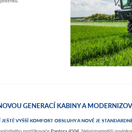
 postřiku.
 NOVOU GENERACÍ KABINY A MODERNIZ
Í JEŠTĚ VYŠŠÍ KOMFORT OBSLUHY A NOVĚ JE STANDARD
mojízdného postřikovače
Pantera 4504
. Nejvýznamnější novinkou