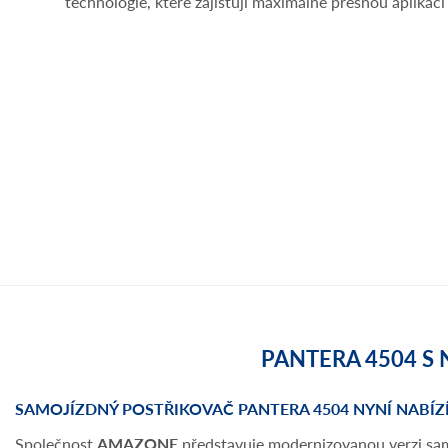
technologie, které zajišťují maximálně přesnou aplikaci
PANTERA 4504 S
SAMOJÍZDNÝ POSTŘIKOVAČ PANTERA 4504 NYNÍ NABÍZ
Společnost
AMAZONE
představuje modernizovanou verzi sa