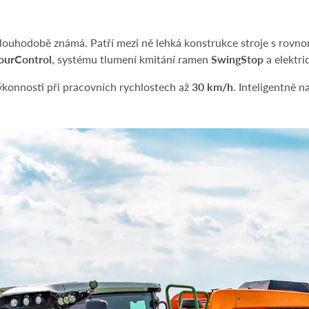
 dlouhodobě známá. Patří mezi ně lehká konstrukce stroje s rov
ourControl
, systému tlumení kmitání ramen
SwingStop
a elektri
konnosti při pracovních rychlostech až
30 km/h
. Inteligentně 