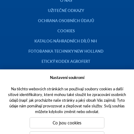
O NÁS
UŽITEČNÉ ODKAZY
OCHRANA OSOBNÍCH ÚDAJŮ
COOKIES
KATALOG NÁHRADNÍCH DÍLŮ NH
FOTOBANKA TECHNIKY NEW HOLLAND
ETICKÝ KODEX AGROFERT
Nastavení soukromí
Na těchto webových stránkách se používají soubory cookies a další
Copyright © 2023 AGROTEC a.s.
síťové identifikátory, které mohou také sloužit ke zpracování osobních
údajů (např. jak procházíte naše stránky a jaký obsah Vás zajímá). Tyto
Toto jsou internetové stránky společnosti AGROTEC a. s., se sídlem v
údaje nám pomáhají provozovat a zlepšovat naše služby. Svůj souhlas
Hustopečích, Brněnská 74, PSČ 69301, IČO 00544957,
můžete kdykoliv změnit nebo odvolat.
zapsané v OR vedeném Krajským soudem v Brně, oddíl B, vložka 138.
Společnost AGROTEC a.s. je členem koncernu AGROFERT řízeného
Co jsou cookies
společností AGROFERT, a.s.,
IČO 26185610, se sídlem na adrese Pyšelská 2327/2, Chodov, 149 00