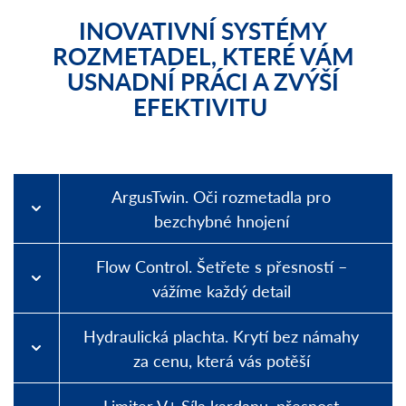
INOVATIVNÍ SYSTÉMY
ROZMETADEL, KTERÉ VÁM
USNADNÍ PRÁCI A ZVÝŠÍ
EFEKTIVITU
ArgusTwin. Oči rozmetadla pro
bezchybné hnojení
Flow Control. Šetřete s přesností –
vážíme každý detail
Hydraulická plachta. Krytí bez námahy
za cenu, která vás potěší
Limiter V+ Síla kardanu, přesnost