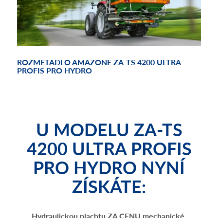
ROZMETADLO AMAZONE ZA-TS 4200 ULTRA
ROZ
PROFIS PRO HYDRO
PRO
U MODELU
ZA-TS
4200 ULTRA PROFIS
PRO HYDRO NYNÍ
ZÍSKÁTE:
Hydraulickou plachtu ZA CENU mechanické