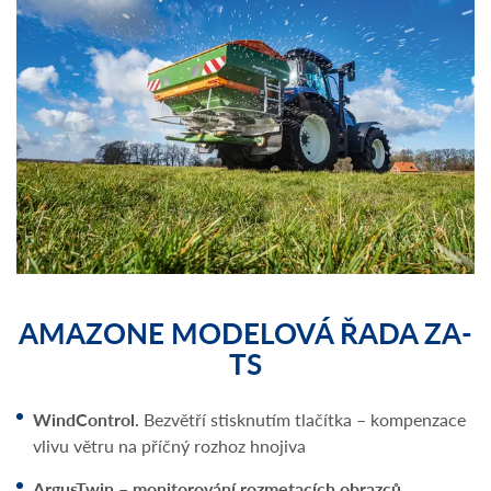
AMAZONE MODELOVÁ ŘADA ZA-
TS
WindControl.
Bezvětří stisknutím tlačítka – kompenzace
vlivu větru na příčný rozhoz hnojiva
ArgusTwin – monitorování rozmetacích obrazců.