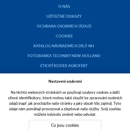
O NÁS
UŽITEČNÉ ODKAZY
OCHRANA OSOBNÍCH ÚDAJŮ
COOKIES
KATALOG NÁHRADNÍCH DÍLŮ NH
FOTOBANKA TECHNIKY NEW HOLLAND
ETICKÝ KODEX AGROFERT
Nastavení soukromí
Na těchto webových stránkách se používají soubory cookies a další
Copyright © 2023 AGROTEC a.s.
síťové identifikátory, které mohou také sloužit ke zpracování osobních
údajů (např. jak procházíte naše stránky a jaký obsah Vás zajímá). Tyto
Toto jsou internetové stránky společnosti AGROTEC a. s., se sídlem v
údaje nám pomáhají provozovat a zlepšovat naše služby. Svůj souhlas
Hustopečích, Brněnská 74, PSČ 69301, IČO 00544957,
můžete kdykoliv změnit nebo odvolat.
zapsané v OR vedeném Krajským soudem v Brně, oddíl B, vložka 138.
Společnost AGROTEC a.s. je členem koncernu AGROFERT řízeného
Co jsou cookies
společností AGROFERT, a.s.,