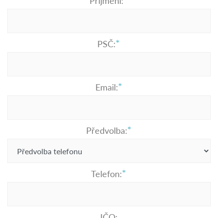
Příjmení:
PSČ:
Email:
Předvolba:
Telefon:
IČO: