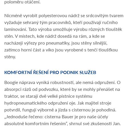
poloměru otáčení.
Nicméně vyrobit polyesterovou nádrž se srdcovitým tvarem
vyžaduje sehraný tým pracovníků, kteří používají ručního
laminování. Tato výroba umožňuje výrobu různých tlouštěk
stěn. V místech, kde nádrž dosedá na rám, a kde se
nacházejí výřezy pro pneumatiky, jsou stěny silnější,
zatímco horní část a víko jsou vyrobené s tenčí tloušťkou
stěny.
KOMFORTNÍ ŘEŠENÍ PRO PODNIK SLUŽEB
Boogie náprava vyniká robustností, ale nemá odpružení. O
absorpci rázů od podvozku, které by se mohly přenášet na
traktor, se starají dvě velké pístnice systému
hydropneumatického odpružení oje. Jak majitel stroje
potvrdil, fungují výborně a jízda s cisternou je pohodlná.
„Jednoduše řečeno: cisterna Bauer je pro naše účely
absolutně komfortním řešením“, shrnul své zkušenosti Jan.