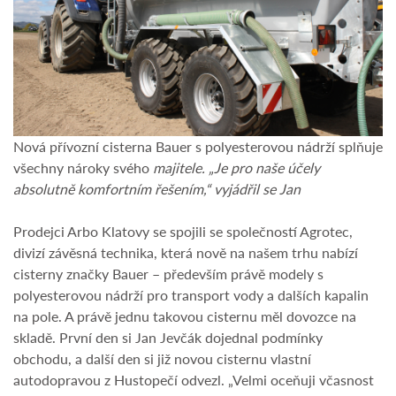
Nová přívozní cisterna Bauer s polyesterovou nádrží splňuje
všechny nároky svého
majitele. „Je pro naše účely
absolutně komfortním řešením,“ vyjádřil se Jan
Prodejci Arbo Klatovy se spojili se společností Agrotec,
divizí závěsná technika, která nově na našem trhu nabízí
cisterny značky Bauer – především právě modely s
polyesterovou nádrží pro transport vody a dalších kapalin
na pole. A právě jednu takovou cisternu měl dovozce na
skladě. První den si Jan Jevčák dojednal podmínky
obchodu, a další den si již novou cisternu vlastní
autodopravou z Hustopečí odvezl. „Velmi oceňuji včasnost