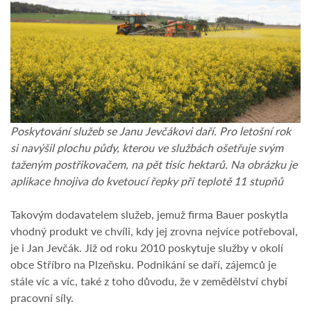
Poskytování služeb se Janu Jevčákovi daří. Pro letošní rok
si navýšil plochu půdy, kterou ve službách ošetřuje svým
taženým postřikovačem, na pět tisíc hektarů. Na obrázku je
aplikace hnojiva do kvetoucí řepky při teplotě 11 stupňů
Takovým dodavatelem služeb, jemuž firma Bauer poskytla
vhodný produkt ve chvíli, kdy jej zrovna nejvíce potřeboval,
je i Jan Jevčák. Již od roku 2010 poskytuje služby v okolí
obce Stříbro na Plzeňsku. Podnikání se daří, zájemců je
stále víc a víc, také z toho důvodu, že v zemědělství chybí
pracovní síly.