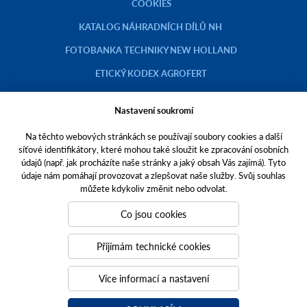
COOKIES
KATALOG NÁHRADNÍCH DÍLŮ NH
FOTOBANKA TECHNIKY NEW HOLLAND
ETICKÝ KODEX AGROFERT
Nastavení soukromí
Na těchto webových stránkách se používají soubory cookies a další
Copyright © 2023 AGROTEC a.s.
síťové identifikátory, které mohou také sloužit ke zpracování osobních
údajů (např. jak procházíte naše stránky a jaký obsah Vás zajímá). Tyto
Toto jsou internetové stránky společnosti AGROTEC a. s., se sídlem v
údaje nám pomáhají provozovat a zlepšovat naše služby. Svůj souhlas
Hustopečích, Brněnská 74, PSČ 69301, IČO 00544957,
můžete kdykoliv změnit nebo odvolat.
zapsané v OR vedeném Krajským soudem v Brně, oddíl B, vložka 138.
Společnost AGROTEC a.s. je členem koncernu AGROFERT řízeného
Co jsou cookies
společností AGROFERT, a.s.,
IČO 26185610, se sídlem na adrese Pyšelská 2327/2, Chodov, 149 00
Přijímám technické cookies
Praha 4.
Tvoříme weby
a
webové portály
, které vám pomáhají růst. Jsme
Více informací a nastavení
PUXdesign.