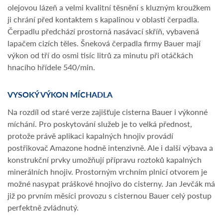
olejovou lázeň a velmi kvalitní těsnění s kluzným kroužkem
ji chrání před kontaktem s kapalinou v oblasti čerpadla.
Čerpadlu předchází prostorná nasávací skříň, vybavená
lapačem cizích těles. Šneková čerpadla firmy Bauer mají
výkon od tří do osmi tisíc litrů za minutu při otáčkách
hnacího hřídele 540/min.
VYSOKÝ VÝKON MÍCHADLA
Na rozdíl od staré verze zajišťuje cisterna Bauer i výkonné
míchání. Pro poskytování služeb je to velká přednost,
protože právě aplikaci kapalných hnojiv provádí
postřikovač Amazone hodně intenzivně. Ale i další výbava a
konstrukční prvky umožňují přípravu roztoků kapalných
minerálních hnojiv. Prostorným vrchním plnicí otvorem je
možné nasypat práškové hnojivo do cisterny. Jan Jevčák má
již po prvním měsíci provozu s cisternou Bauer celý postup
perfektně zvládnutý.