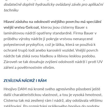
dodatečně doplnit hydraulicky ovládaný závěs pro aplikační
techniku
Hlavní zásluhu na odolnosti vnějšího povrchu má speciální
vnější vrstva Gelcoat
, kterou jsou cisterny Bauer s
laminátovou nádrží opatřeny standardně. Firma Bauer v
průběhu výroby nádrže ji pokryje vrstvou nenasycené
polyesterové pryskyřice, což je látka, která se používá k
ochraně trupů lodí anebo karosérií vozidel. Vnější povrch
nádrže tak získá svou hladkou a líbivou lesklou podobu.
Zároveň se tak dosahuje zvýšení odolnosti nádrží i proti UV
záření a povětrnostním vlivům.
ZESÍLENÁ NÁDRŽ I RÁM
Hnojivo DAM má kromě svého agresivního působení ještě
další charakteristickou vlastnost, a tou je vysoká hmotnost.
Cisterna tak má zesílený rám i nádrž, aby odolávala většímu
zatěžování. Po rozmíchání práškového hnojiva do podoby