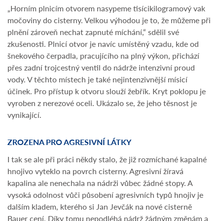
„Horním plnicím otvorem nasypeme tisícikilogramový vak
močoviny do cisterny. Velkou výhodou je to, že můžeme při
plnění zároveň nechat zapnuté míchání,“ sdělil své
zkušenosti. Plnicí otvor je navíc umístěný vzadu, kde od
šnekového čerpadla, pracujícího na plný výkon, přichází
přes zadní trojcestný ventil do nádrže intenzivní proud
vody. V těchto místech je také nejintenzivnější mísicí
účinek. Pro přístup k otvoru slouží žebřík. Kryt poklopu je
vyroben z nerezové oceli. Ukázalo se, že jeho těsnost je
vynikající.
ZROZENA PRO AGRESIVNÍ LÁTKY
I tak se ale při práci někdy stalo, že již rozmíchané kapalné
hnojivo vyteklo na povrch cisterny. Agresivní žíravá
kapalina ale nenechala na nádrži vůbec žádné stopy. A
vysoká odolnost vůči působení agresivních typů hnojiv je
dalším kladem, kterého si Jan Jevčák na nové cisterně
Bauer cení. Díky tomu nepodléhá nádrž žádným změnám a