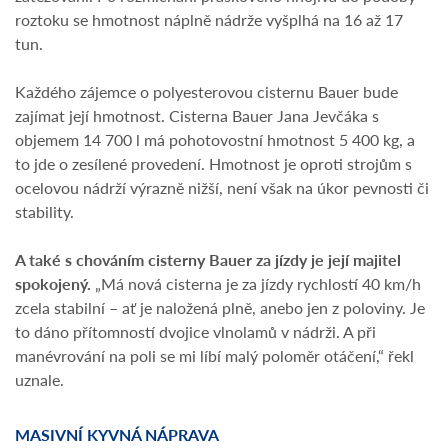
roztoku se hmotnost náplně nádrže vyšplhá na 16 až 17
tun.
Každého zájemce o polyesterovou cisternu Bauer bude
zajímat její hmotnost. Cisterna Bauer Jana Jevčáka s
objemem 14 700 l má pohotovostní hmotnost 5 400 kg, a
to jde o zesílené provedení. Hmotnost je oproti strojům s
ocelovou nádrží výrazně nižší, není však na úkor pevnosti či
stability.
A také s chováním cisterny Bauer za jízdy je její majitel
spokojený.
„Má nová cisterna je za jízdy rychlostí 40 km/h
zcela stabilní – ať je naložená plně, anebo jen z poloviny. Je
to dáno přítomností dvojice vlnolamů v nádrži. A při
manévrování na poli se mi líbí malý poloměr otáčení,“ řekl
uznale.
MASIVNÍ KYVNÁ NÁPRAVA