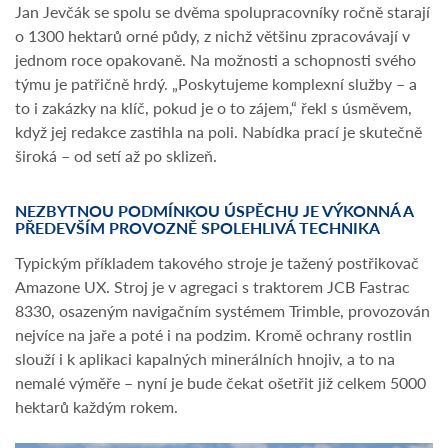
Jan Jevčák se spolu se dvěma spolupracovníky ročně starají
o 1300 hektarů orné půdy, z nichž většinu zpracovávají v
jednom roce opakovaně. Na možnosti a schopnosti svého
týmu je patřičně hrdý. „Poskytujeme komplexní služby – a
to i zakázky na klíč, pokud je o to zájem,“ řekl s úsměvem,
když jej redakce zastihla na poli. Nabídka prací je skutečně
široká – od setí až po sklizeň.
NEZBYTNOU PODMÍNKOU ÚSPĚCHU JE VÝKONNÁ A
PŘEDEVŠÍM PROVOZNĚ SPOLEHLIVÁ TECHNIKA
Typickým příkladem takového stroje je tažený postřikovač
Amazone UX. Stroj je v agregaci s traktorem JCB Fastrac
8330, osazeným navigačním systémem Trimble, provozován
nejvíce na jaře a poté i na podzim. Kromě ochrany rostlin
slouží i k aplikaci kapalných minerálních hnojiv, a to na
nemalé výměře – nyní je bude čekat ošetřit již celkem 5000
hektarů každým rokem.