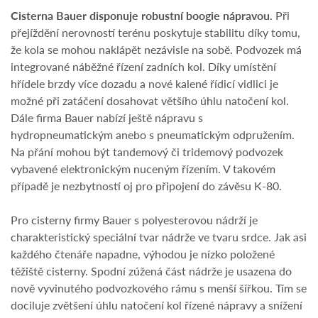
Cisterna Bauer disponuje robustní boogie nápravou
. Při
přejíždění nerovností terénu poskytuje stabilitu díky tomu,
že kola se mohou naklápět nezávisle na sobě. Podvozek má
integrované náběžné řízení zadních kol. Díky umístění
hřídele brzdy více dozadu a nové kalené řídicí vidlici je
možné při zatáčení dosahovat většího úhlu natočení kol.
Dále firma Bauer nabízí ještě nápravu s
hydropneumatickým anebo s pneumatickým odpružením.
Na přání mohou být tandemový či tridemový podvozek
vybavené elektronickým nuceným řízením. V takovém
případě je nezbytností oj pro připojení do závěsu K-80.
Pro cisterny firmy Bauer s polyesterovou nádrží je
charakteristický speciální tvar nádrže ve tvaru srdce. Jak asi
každého čtenáře napadne, výhodou je nízko položené
těžiště cisterny. Spodní zúžená část nádrže je usazena do
nově vyvinutého podvozkového rámu s menší šířkou. Tím se
dociluje zvětšení úhlu natočení kol řízené nápravy a snížení