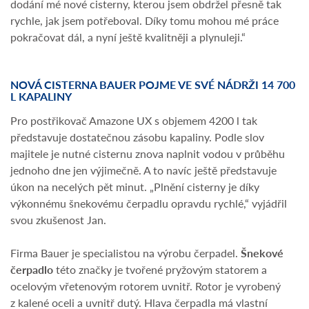
dodání mé nové cisterny, kterou jsem obdržel přesně tak
rychle, jak jsem potřeboval. Díky tomu mohou mé práce
pokračovat dál, a nyní ještě kvalitněji a plynuleji.“
NOVÁ CISTERNA BAUER POJME VE SVÉ NÁDRŽI 14 700
L KAPALINY
Pro postřikovač Amazone UX s objemem 4200 l tak
představuje dostatečnou zásobu kapaliny. Podle slov
majitele je nutné cisternu znova naplnit vodou v průběhu
jednoho dne jen výjimečně. A to navíc ještě představuje
úkon na necelých pět minut. „Plnění cisterny je díky
výkonnému šnekovému čerpadlu opravdu rychlé,“ vyjádřil
svou zkušenost Jan.
Firma Bauer je specialistou na výrobu čerpadel.
Šnekové
čerpadlo
této značky je tvořené pryžovým statorem a
ocelovým vřetenovým rotorem uvnitř. Rotor je vyrobený
z kalené oceli a uvnitř dutý. Hlava čerpadla má vlastní