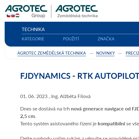
TECHNIKA
KATEGORIE
POUŽITÍ
ZNAČKA
AGROTEC ZEMĚDĚLSKÁ TECHNIKA
NOVINKY
PRECI
FJDYNAMICS - RTK AUTOPILOT
01. 06. 2023 , Ing. Alžběta Filová
Dnes se dostává na trh
nová generace navigace od FJD
2,5 cm
.
Tento systém asistovaného řízení je
kompatibilní
se vš
Dejte svobodu vašim rukám a věnujte se prováděné prá