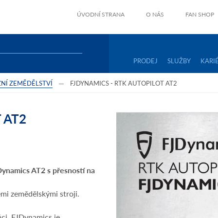
ÚVODNÍ STRANA
O NÁS
FAN SHOP
PRODEJ
SLUŽBY
KARI
ZNÍ ZEMĚDĚLSTVÍ
FJDYNAMICS - RTK AUTOPILOT AT2
 AT2
ynamics AT2 s přesností na
emi zemědělskými stroji.
ci. FJDynamics je