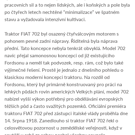
pracovních sil a to nejen lidských, ale i koňských a pole byla
po čtyřech letech nechtěné “minimalizace” ve špatném
stavu a vyžadovala intenzivní kultivaci.
Traktor FIAT 702 byl osazený čtyřválcovým motorem s
pohonem pevné zadní nápravy. Řiditelná byla náprava
přední. Tato koncepce nebyla tenkrát obvyklá. Model 702
navíc přejal samonosnou koncepci od již existujícího
Fordsonu a neměl tak podvozek, resp. rám, což bylo také
výjimečné řešení. Prostě je jednalo z dnešního pohledu o
klasickou moderní koncepci traktoru. Na rozdíl od
Fordsonu, který byl primárně konstruovaný pro práci na
lehkých půdách rovin amerických Velkých plání, model 702
nabízel vyšší výkon potřebný pro obdělávání evropských
těžších půd a často svažitých pozemků. Oficiální premiéra
traktoru FIAT 702 před zástupci italské vlády proběhla dne
14. Srpna 1918. Zanedlouho si traktor FIAT 702 řekl o
celosvětovou pozornost u zemědělské veřejnosti, když v
soutěži v orbě za sebou nechal všechny soupeře.