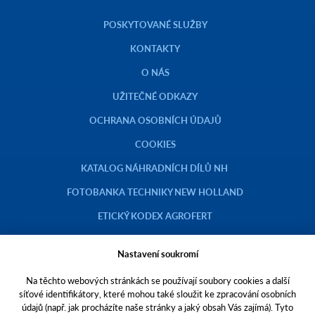
POSKYTOVANÉ SLUŽBY
KONTAKTY
O NÁS
UŽITEČNÉ ODKAZY
OCHRANA OSOBNÍCH ÚDAJŮ
COOKIES
KATALOG NÁHRADNÍCH DÍLŮ NH
FOTOBANKA TECHNIKY NEW HOLLAND
ETICKÝ KODEX AGROFERT
Nastavení soukromí
Na těchto webových stránkách se používají soubory cookies a další
Copyright © 2023 AGROTEC a.s.
síťové identifikátory, které mohou také sloužit ke zpracování osobních
údajů (např. jak procházíte naše stránky a jaký obsah Vás zajímá). Tyto