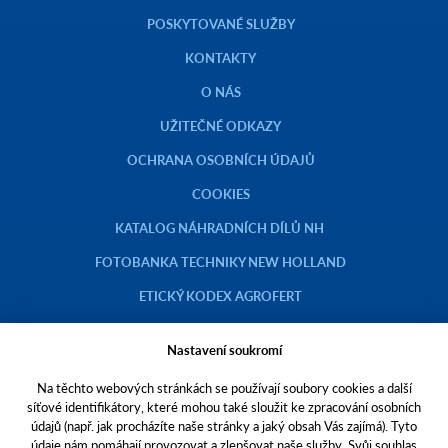
POSKYTOVANÉ SLUŽBY
KONTAKTY
O NÁS
UŽITEČNÉ ODKAZY
OCHRANA OSOBNÍCH ÚDAJŮ
COOKIES
KATALOG NÁHRADNÍCH DÍLŮ NH
FOTOBANKA TECHNIKY NEW HOLLAND
ETICKÝ KODEX AGROFERT
Nastavení soukromí
Na těchto webových stránkách se používají soubory cookies a další
Copyright © 2023 AGROTEC a.s.
síťové identifikátory, které mohou také sloužit ke zpracování osobních
údajů (např. jak procházíte naše stránky a jaký obsah Vás zajímá). Tyto
Toto jsou internetové stránky společnosti AGROTEC a. s., se sídlem v
údaje nám pomáhají provozovat a zlepšovat naše služby. Svůj souhlas