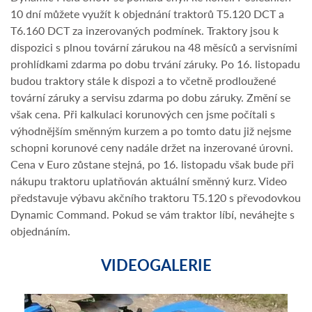
10 dní můžete využít k objednání traktorů T5.120 DCT a
T6.160 DCT za inzerovaných podmínek. Traktory jsou k
dispozici s plnou tovární zárukou na 48 měsíců a servisními
prohlídkami zdarma po dobu trvání záruky. Po 16. listopadu
budou traktory stále k dispozi a to včetně prodloužené
tovární záruky a servisu zdarma po dobu záruky. Změní se
však cena. Při kalkulaci korunových cen jsme počítali s
výhodnějším směnným kurzem a po tomto datu již nejsme
schopni korunové ceny nadále držet na inzerované úrovni.
Cena v Euro zůstane stejná, po 16. listopadu však bude při
nákupu traktoru uplatňován aktuální směnný kurz. Video
představuje výbavu akčního traktoru T5.120 s převodovkou
Dynamic Command. Pokud se vám traktor líbí, neváhejte s
objednáním.
VIDEOGALERIE