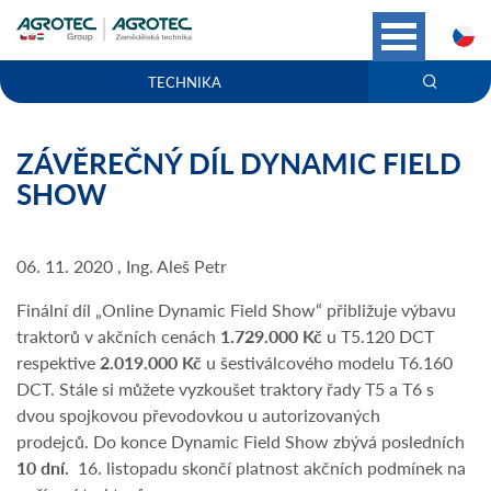
C
TECHNIKA
ZÁVĚREČNÝ DÍL DYNAMIC FIELD
SHOW
06. 11. 2020 , Ing. Aleš Petr
Finální díl „Online Dynamic Field Show“ přibližuje výbavu
traktorů v akčních cenách
1.729.000 Kč
u T5.120 DCT
respektive
2.019.000 Kč
u šestiválcového modelu T6.160
DCT. Stále si můžete vyzkoušet traktory řady T5 a T6 s
dvou spojkovou převodovkou u autorizovaných
prodejců. Do konce Dynamic Field Show zbývá posledních
10 dní.
16. listopadu skončí platnost akčních podmínek na