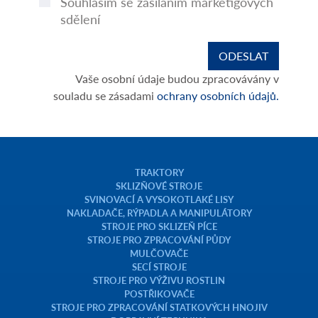
Souhlasím se zasíláním marketigových
sdělení
Vaše osobní údaje budou zpracovávány v
souladu se zásadami
ochrany osobních údajů.
TRAKTORY
SKLIZŇOVÉ STROJE
SVINOVACÍ A VYSOKOTLAKÉ LISY
NAKLADAČE, RÝPADLA A MANIPULÁTORY
STROJE PRO SKLIZEŇ PÍCE
STROJE PRO ZPRACOVÁNÍ PŮDY
MULČOVAČE
SECÍ STROJE
STROJE PRO VÝŽIVU ROSTLIN
POSTŘIKOVAČE
STROJE PRO ZPRACOVÁNÍ STATKOVÝCH HNOJIV