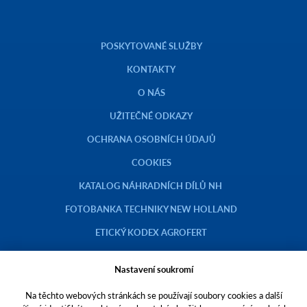
POSKYTOVANÉ SLUŽBY
KONTAKTY
O NÁS
UŽITEČNÉ ODKAZY
OCHRANA OSOBNÍCH ÚDAJŮ
COOKIES
KATALOG NÁHRADNÍCH DÍLŮ NH
FOTOBANKA TECHNIKY NEW HOLLAND
ETICKÝ KODEX AGROFERT
Nastavení soukromí
Na těchto webových stránkách se používají soubory cookies a další
Copyright © 2023 AGROTEC a.s.