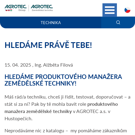
C
TECHNIKA
HLEDÁME PRÁVĚ TEBE!
15. 04. 2025 , Ing. Alžběta Filová
HLEDÁME PRODUKTOVÉHO MANAŽERA
ZEMĚDĚLSKÉ TECHNIKY!
Máš rád/a techniku, chceš ji řídit, testovat, doporučovat – a
stát si za ní? Pak by tě mohla bavit role
produktového
manažera zemědělské techniky
v AGROTEC a.s. v
Hustopečích.
Neprodáváme nic z katalogu – my pomáháme zákazníkům