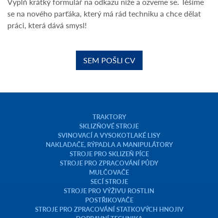
Vyplň krátký formulář na odkazu níže a ozveme se. Těšíme
se na nového parťáka, který má rád techniku a chce dělat
práci, která dává smysl!
SEM POŠLI CV
TRAKTORY
SKLIZŇOVÉ STROJE
SVINOVACÍ A VYSOKOTLAKÉ LISY
NAKLADAČE, RÝPADLA A MANIPULÁTORY
STROJE PRO SKLIZEŇ PÍCE
STROJE PRO ZPRACOVÁNÍ PŮDY
MULČOVAČE
SECÍ STROJE
STROJE PRO VÝŽIVU ROSTLIN
POSTŘIKOVAČE
STROJE PRO ZPRACOVÁNÍ STATKOVÝCH HNOJIV