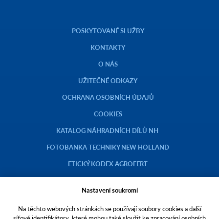
POSKYTOVANÉ SLUŽBY
KONTAKTY
O NÁS
UŽITEČNÉ ODKAZY
OCHRANA OSOBNÍCH ÚDAJŮ
COOKIES
KATALOG NÁHRADNÍCH DÍLŮ NH
FOTOBANKA TECHNIKY NEW HOLLAND
ETICKÝ KODEX AGROFERT
Nastavení soukromí
Na těchto webových stránkách se používají soubory cookies a další
Copyright © 2023 AGROTEC a.s.
síťové identifikátory, které mohou také sloužit ke zpracování osobních