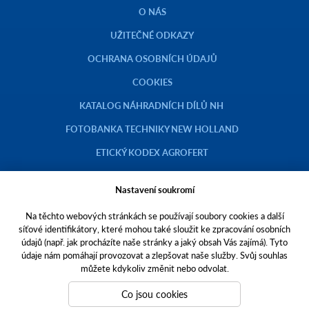
O NÁS
UŽITEČNÉ ODKAZY
OCHRANA OSOBNÍCH ÚDAJŮ
COOKIES
KATALOG NÁHRADNÍCH DÍLŮ NH
FOTOBANKA TECHNIKY NEW HOLLAND
ETICKÝ KODEX AGROFERT
Nastavení soukromí
Na těchto webových stránkách se používají soubory cookies a další
Copyright © 2023 AGROTEC a.s.
síťové identifikátory, které mohou také sloužit ke zpracování osobních
údajů (např. jak procházíte naše stránky a jaký obsah Vás zajímá). Tyto
Toto jsou internetové stránky společnosti AGROTEC a. s., se sídlem v
údaje nám pomáhají provozovat a zlepšovat naše služby. Svůj souhlas
Hustopečích, Brněnská 74, PSČ 69301, IČO 00544957,
můžete kdykoliv změnit nebo odvolat.
zapsané v OR vedeném Krajským soudem v Brně, oddíl B, vložka 138.
Společnost AGROTEC a.s. je členem koncernu AGROFERT řízeného
Co jsou cookies
společností AGROFERT, a.s.,