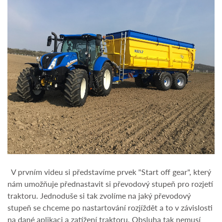
V prvním videu si představíme prvek "Start off gear", který
nám umožňuje přednastavit si převodový stupeň pro rozjetí
traktoru. Jednoduše si tak zvolíme na jaký převodový
stupeň se chceme po nastartování rozjíždět a to v závislosti
na dané aplikaci a zatížení traktoru. Obsluha tak nemusí