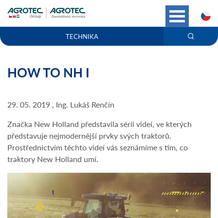
C
TECHNIKA
HOW TO NH I
29. 05. 2019 , Ing. Lukáš Renčín
Značka New Holland představila sérii videí, ve kterých
představuje nejmodernější prvky svých traktorů.
Prostřednictvím těchto videí vás seznámíme s tím, co
traktory New Holland umí.