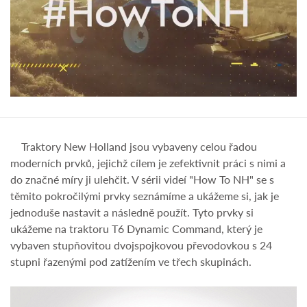
Traktory New Holland jsou vybaveny celou řadou
moderních prvků, jejichž cílem je zefektivnit práci s nimi a
do značné míry ji ulehčit. V sérii videí "How To NH" se s
těmito pokročilými prvky seznámíme a ukážeme si, jak je
jednoduše nastavit a následně použít. Tyto prvky si
ukážeme na traktoru T6 Dynamic Command, který je
vybaven stupňovitou dvojspojkovou převodovkou s 24
stupni řazenými pod zatížením ve třech skupinách.