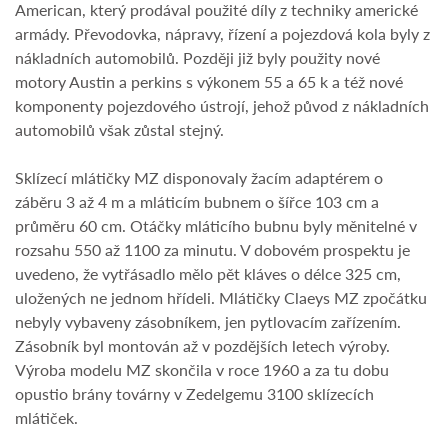
American, který prodával použité díly z techniky americké
armády. Převodovka, nápravy, řízení a pojezdová kola byly z
nákladních automobilů. Později již byly použity nové
motory Austin a perkins s výkonem 55 a 65 k a též nové
komponenty pojezdového ústrojí, jehož původ z nákladních
automobilů však zůstal stejný.
Sklízecí mlátičky MZ disponovaly žacím adaptérem o
záběru 3 až 4 m a mláticím bubnem o šířce 103 cm a
průměru 60 cm. Otáčky mláticího bubnu byly měnitelné v
rozsahu 550 až 1100 za minutu. V dobovém prospektu je
uvedeno, že vytřásadlo mělo pět kláves o délce 325 cm,
uložených ne jednom hřídeli. Mlátičky Claeys MZ zpočátku
nebyly vybaveny zásobníkem, jen pytlovacím zařízením.
Zásobník byl montován až v pozdějších letech výroby.
Výroba modelu MZ skončila v roce 1960 a za tu dobu
opustio brány továrny v Zedelgemu 3100 sklízecích
mlátiček.