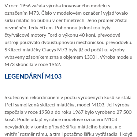
V roce 1956 začala výroba inovovaného modelu s
označením M73. Číslo v modelovém označení vyjadřovalo
šířku mláticího bubnu v centimetrech. Jeho průměr zůstal
nezměněn, tedy 60 cm. Pohonnou jednotkou byly
čtyřválcové motory Ford o výkonu 40 koní, převodové
ústrojí používalo dvoustupňovou mechanickou převodovku.
SKlízecí mlátičky Claeys M73 byly již od počátku výroby
vybaveny zásoníkem zrna s objemem 1300 l. Výroba modelu
M73 skončila v roce 1962.
LEGENDÁRNÍ M103
Skutečným rekordmanem v počtu vyrobených kusů se stala
třetí samojízdná sklízecí mlátička, model M103. Její výroba
započala v roce 1958 a do roku 1967 bylo vyrobeno 27 500
kusů. Podle údajů výrobce modelové označení M103
nevyjadřuje v tomto případě šířku mláticího bubnu, ale
vnitřní rozměr rámu, a tím i potažmo šířku vytřásadla, i když