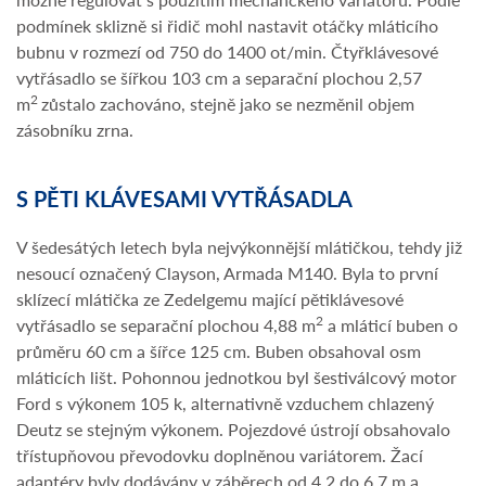
podmínek sklizně si řidič mohl nastavit otáčky mláticího
bubnu v rozmezí od 750 do 1400 ot/min. Čtyřklávesové
vytřásadlo se šířkou 103 cm a separační plochou 2,57
2
m
zůstalo zachováno, stejně jako se nezměnil objem
zásobníku zrna.
S PĚTI KLÁVESAMI VYTŘÁSADLA
V šedesátých letech byla nejvýkonnější mlátičkou, tehdy již
nesoucí označený Clayson, Armada M140. Byla to první
sklízecí mlátička ze Zedelgemu mající pětiklávesové
2
vytřásadlo se separační plochou 4,88 m
a mláticí buben o
průměru 60 cm a šířce 125 cm. Buben obsahoval osm
mláticích lišt. Pohonnou jednotkou byl šestiválcový motor
Ford s výkonem 105 k, alternativně vzduchem chlazený
Deutz se stejným výkonem. Pojezdové ústrojí obsahovalo
třístupňovou převodovku doplněnou variátorem. Žací
adaptéry byly dodávány v záběrech od 4,2 do 6,7 m a