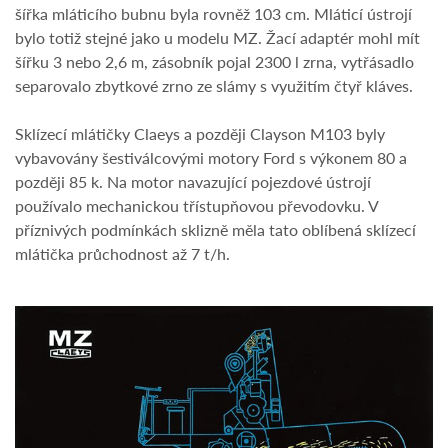
šířka mláticího bubnu byla rovněž 103 cm. Mláticí ústrojí
bylo totiž stejné jako u modelu MZ. Žací adaptér mohl mít
šířku 3 nebo 2,6 m, zásobník pojal 2300 l zrna, vytřásadlo
separovalo zbytkové zrno ze slámy s využitím čtyř kláves.
Sklízecí mlátičky Claeys a později Clayson M103 byly
vybavovány šestiválcovými motory Ford s výkonem 80 a
později 85 k. Na motor navazující pojezdové ústrojí
používalo mechanickou třístupňovou převodovku. V
příznivých podmínkách sklizně měla tato oblíbená sklízecí
mlátička průchodnost až 7 t/h.