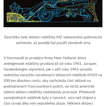
Zpočátku byly sklízecí mlátičky MZ vybavovány pytlovacím
zařízením, až později byl použit zásobník zrna
V Normandii je prodejce firmy New Holland, který
zedelgemské mlátičky prodává již od roku 1961. Jacques
Vandenberghe vzpomíná, jak v září roku 1963 vyrazila
sedmička narychlo vyrobených sklízecích mlátiček M103 na
200 km dlouhou cestu, aby zachránila část sklizně na
podmáčených francouzských polích, na nichž americké
tažené sklízecí mlátičky nedokázaly pracovat. Přednosti
samojízdných mlátiček byly v tamních více než zřejmé a
část úrody díky nim nepodlehla zkáze. Některé sklízecí