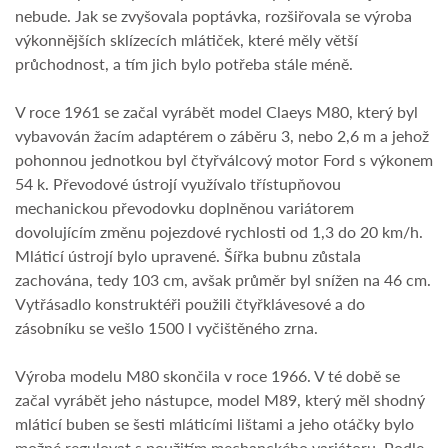
nebude. Jak se zvyšovala poptávka, rozšiřovala se výroba
výkonnějších sklízecích mlátiček, které měly větší
průchodnost, a tím jich bylo potřeba stále méně.
V roce 1961 se začal vyrábět model Claeys M80, který byl
vybavován žacím adaptérem o záběru 3, nebo 2,6 m a jehož
pohonnou jednotkou byl čtyřválcový motor Ford s výkonem
54 k. Převodové ústrojí využívalo třístupňovou
mechanickou převodovku doplněnou variátorem
dovolujícím změnu pojezdové rychlosti od 1,3 do 20 km/h.
Mláticí ústrojí bylo upravené. Šířka bubnu zůstala
zachována, tedy 103 cm, avšak průměr byl snížen na 46 cm.
Vytřásadlo konstruktéři použili čtyřklávesové a do
zásobníku se vešlo 1500 l vyčištěného zrna.
Výroba modelu M80 skončila v roce 1966. V té době se
začal vyrábět jeho nástupce, model M89, který měl shodný
mláticí buben se šesti mláticími lištami a jeho otáčky bylo
možné regulovat s použitím mechanckého variátoru. Podle