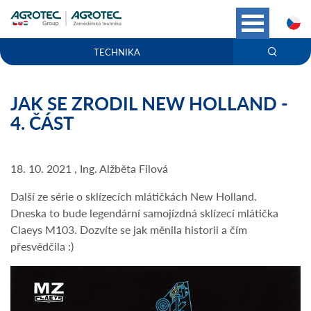
C
TECHNIKA
JAK SE ZRODIL NEW HOLLAND -
4. ČÁST
18. 10. 2021 , Ing. Alžběta Filová
Další ze série o sklízecích mlátičkách New Holland.
Dneska to bude legendární samojízdná sklízecí mlátička
Claeys M103. Dozvíte se jak měnila historii a čím
přesvědčila :)