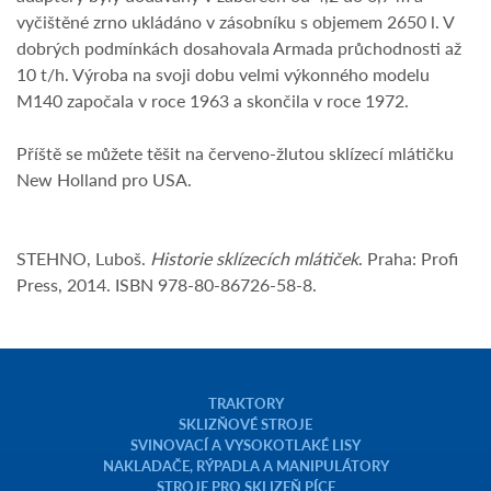
vyčištěné zrno ukládáno v zásobníku s objemem 2650 l. V
dobrých podmínkách dosahovala Armada průchodnosti až
10 t/h. Výroba na svoji dobu velmi výkonného modelu
M140 započala v roce 1963 a skončila v roce 1972.
Příště se můžete těšit na červeno-žlutou sklízecí mlátičku
New Holland pro USA.
STEHNO, Luboš.
Historie sklízecích mlátiček
. Praha: Profi
Press, 2014. ISBN 978-80-86726-58-8.
TRAKTORY
SKLIZŇOVÉ STROJE
SVINOVACÍ A VYSOKOTLAKÉ LISY
NAKLADAČE, RÝPADLA A MANIPULÁTORY
STROJE PRO SKLIZEŇ PÍCE