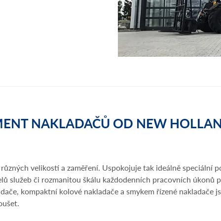
MENT NAKLADAČŮ OD NEW HOLLAN
zných velikostí a zaměření. Uspokojuje tak ideálně speciální 
ů služeb či rozmanitou škálu každodenních pracovních úkonů pro
kladače, kompaktní kolové nakladače a smykem řízené nakladače 
oušet.