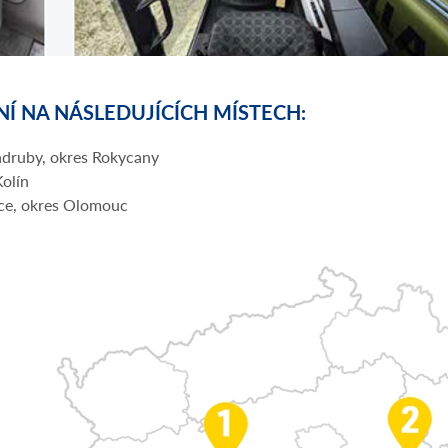
Í NA NÁSLEDUJÍCÍCH MÍSTECH:
ladruby, okres Rokycany
Kolín
tice, okres Olomouc