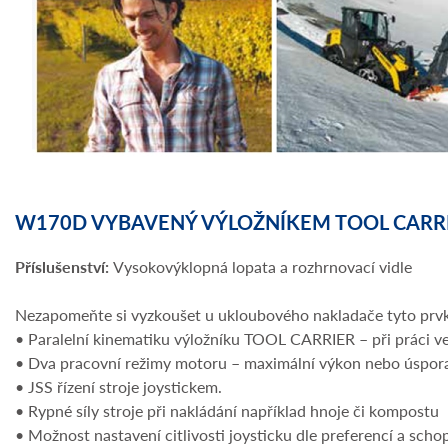
W170D VYBAVENÝ VÝLOŽNÍKEM TOOL CARR
Příslušenství:
Vysokovýklopná lopata a rozhrnovací vidle
Nezapomeňte si vyzkoušet u ukloubového nakladače tyto prv
• Paralelní kinematiku výložníku TOOL CARRIER – při práci ve
• Dva pracovní režimy motoru – maximální výkon nebo úspora
• JSS řízení stroje joystickem.
• Rypné síly stroje při nakládání například hnoje či kompostu
• Možnost nastavení citlivosti joysticku dle preferencí a scho