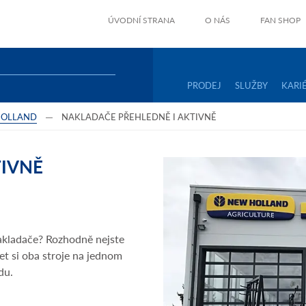
ÚVODNÍ STRANA
O NÁS
FAN SHOP
PRODEJ
SLUŽBY
KARI
HOLLAND
NAKLADAČE PŘEHLEDNĚ I AKTIVNĚ
TIVNĚ
akladače? Rozhodně nejste
et si oba stroje na jednom
du.