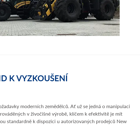
D K VYZKOUŠENÍ
požadavky moderních zemědělců. Ať už se jedná o manipulaci
váděných v živočišné výrobě, klíčem k efektivitě je mít
jsou standardně k dispozici u autorizovaných prodejců New