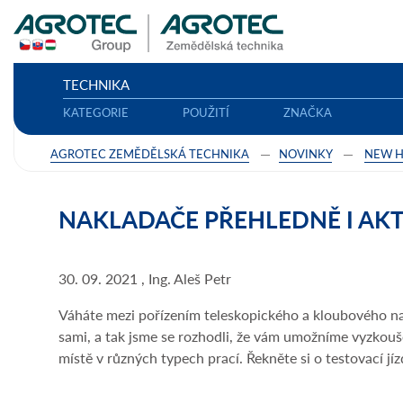
TECHNIKA
KATEGORIE
POUŽITÍ
ZNAČKA
AGROTEC ZEMĚDĚLSKÁ TECHNIKA
NOVINKY
NEW 
NAKLADAČE PŘEHLEDNĚ I AK
30. 09. 2021 , Ing. Aleš Petr
Váháte mezi pořízením teleskopického a kloubového n
sami, a tak jsme se rozhodli, že vám umožníme vyzkouš
místě v různých typech prací. Řekněte si o testovací jíz