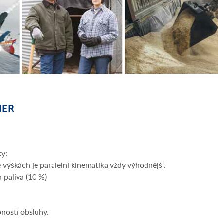
IER
ky:
 výškách je paralelní kinematika vždy výhodnější.
 paliva (10 %)
pností obsluhy.