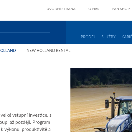
ÚVODNÍ STRANA
O NÁS
FAN SHOP
PRODEJ
SLUŽBY
KARI
HOLLAND
NEW HOLLAND RENTAL
elké vstupní investice, s
oupi až později. Program
k výkonu, produktivitě a