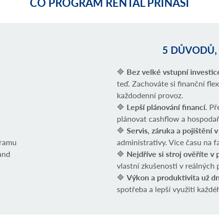
CO PROGRAM RENTAL PŘINÁŠÍ
5 DŮVODŮ,
🔷
Bez velké vstupní investic
teď. Zachováte si finanční fle
každodenní provoz.
🔷
Lepší plánování financí.
Př
plánovat cashflow a hospodaře
🔷
Servis, záruka a pojištění 
gramu
administrativy. Více času na 
and
🔷
Nejdříve si stroj ověříte v 
vlastní zkušenosti v reálných
🔷
Výkon a produktivita už d
spotřeba a lepší využití každ