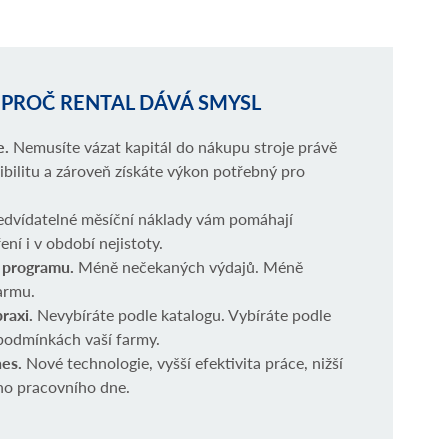
 PROČ RENTAL DÁVÁ SMYSL
e.
Nemusíte vázat kapitál do nákupu stroje právě
xibilitu a zároveň získáte výkon potřebný pro
edvídatelné měsíční náklady vám pomáhají
ní i v období nejistoty.
v programu.
Méně nečekaných výdajů. Méně
farmu.
praxi.
Nevybíráte podle katalogu. Vybíráte podle
 podmínkách vaší farmy.
nes.
Nové technologie, vyšší efektivita práce, nižší
ého pracovního dne.