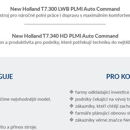
New Holland T7.300 LWB PLMI Auto Command
troj pro náročné polní práce i dopravu s maximálním komforte
________________________________________
New Holland T7.340 HD PLMI Auto Command
n a produktivita pro podniky, které potřebují techniku do nejtě
GUJE
PRO KO
🔷
farmy odkládající investice
číme nejvhodnější model.
🔷
podniky čekající na vývoj t
🔷
zákazníky, kteří chtějí zac
🔷
farmáře plánující obnovu s
🔷
zákazníky věrné značce N
tu a přínos stroje.