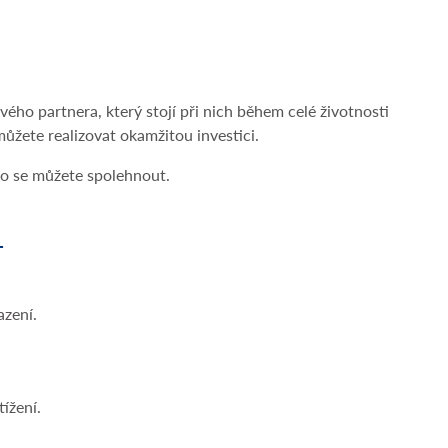
ivého partnera, který stojí při nich během celé životnosti
žete realizovat okamžitou investici.
ho se můžete spolehnout.
L
azení.
ížení.