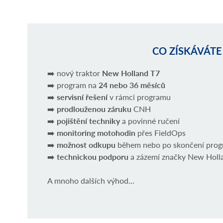
CO ZÍSKÁVÁTE
➡️ nový traktor
New Holland T7
➡️ program na
24 nebo 36 měsíců
➡️
servisní řešení
v rámci programu
➡️
prodlouženou záruku
CNH
➡️
pojištění techniky
a povinné ručení
➡️
monitoring motohodin
přes FieldOps
➡️
možnost odkupu
během nebo po skončení pro
➡️
technickou podporu
a zázemí značky New Holl
A mnoho dalších výhod...