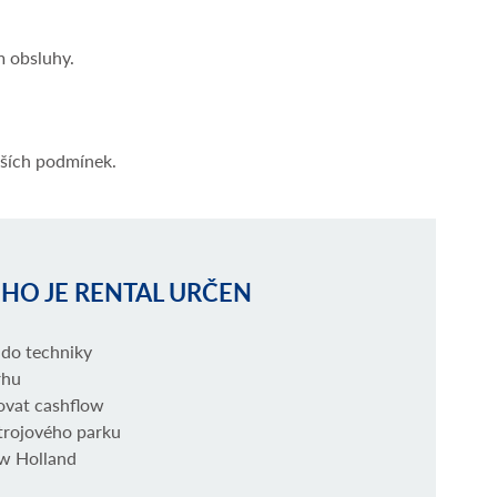
m obsluhy.
žších podmínek.
HO JE RENTAL URČEN
 do techniky
rhu
hovat cashflow
trojového parku
ew Holland