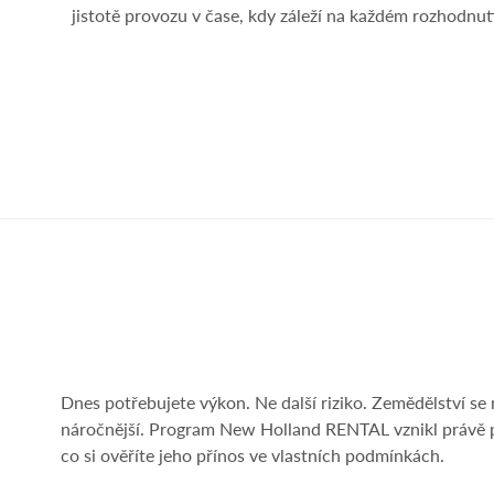
jistotě provozu v čase, kdy záleží na každém rozhodnut
Dnes potřebujete výkon. Ne další riziko. Zemědělství se 
náročnější. Program New Holland RENTAL vznikl právě p
co si ověříte jeho přínos ve vlastních podmínkách.