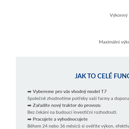
Výkonný s
Maximální výko
JAK TO CELÉ FUN
➡️
Vybereme pro vás vhodný model T7
Společně zhodnotíme potřeby vaší farmy a doporu
➡️
Zařadíte nový traktor do provozu
Bez čekání na budoucí investiční rozhodnutí.
➡️
Pracujete a vyhodnocujete
Během 24 nebo 36 měsíců si ověříte výkon, efektivi