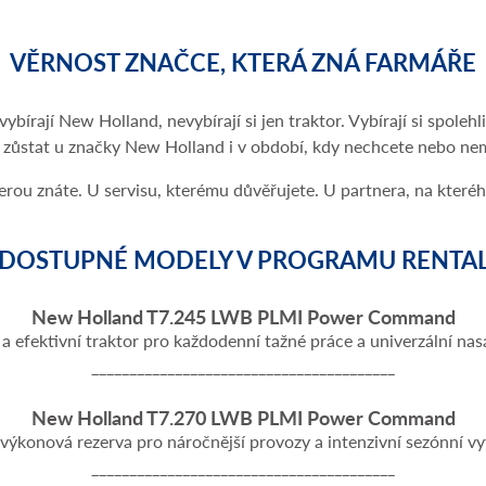
VĚRNOST ZNAČCE, KTERÁ ZNÁ FARMÁŘE
bírají New Holland, nevybírají si jen traktor. Vybírají si spolehl
ůstat u značky New Holland i v období, kdy nechcete nebo nemů
terou znáte. U servisu, kterému důvěřujete. U partnera, na které
DOSTUPNÉ MODELY V PROGRAMU RENTA
New Holland T7.245 LWB PLMI Power Command
ý a efektivní traktor pro každodenní tažné práce a univerzální nas
________________________________________
New Holland T7.270 LWB PLMI Power Command
 výkonová rezerva pro náročnější provozy a intenzivní sezónní vyt
________________________________________