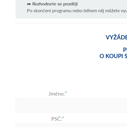
➡️
Rozhodnete se později
Po skončení programu nebo během něj můžete vyu
VYŽÁDE
P
O KOUPI 
Jméno:
PSČ: