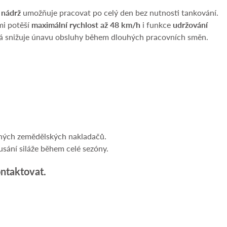
 nádrž
umožňuje pracovat po celý den bez nutnosti tankování.
mi potěší
maximální rychlost až 48 km/h
i funkce
udržování
rá snižuje únavu obsluhy během dlouhých pracovních směn.
aných zemědělských nakladačů.
dusání siláže během celé sezóny.
ontaktovat.