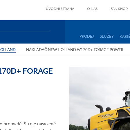
ÚVODNÍ STRANA
O NÁS
FAN SHOP
PRODEJ
SLUŽBY
KARI
HOLLAND
NAKLADAČ NEW HOLLAND W170D+ FORAGE POWER
70D+ FORAGE
 po hromadě. Stroje nasazené