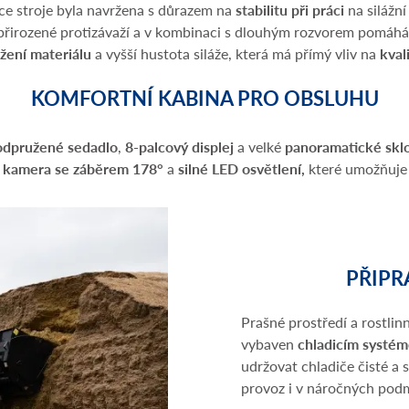
e stroje byla navržena s důrazem na
stabilitu při práci
na silážn
řirozené protizávaží a v kombinaci s dlouhým rozvorem pomáhá ud
žení materiálu
a vyšší hustota siláže, která má přímý vliv na
kval
KOMFORTNÍ KABINA PRO OBSLUHU
odpružené sedadlo
,
8-palcový displej
a velké
panoramatické skl
é
kamera se záběrem 178°
a
silné LED osvětlení,
které umožňuje 
PŘIPR
Prašné prostředí a rostlinn
vybaven
chladicím systé
udržovat chladiče čisté a s
provoz i v náročných pod