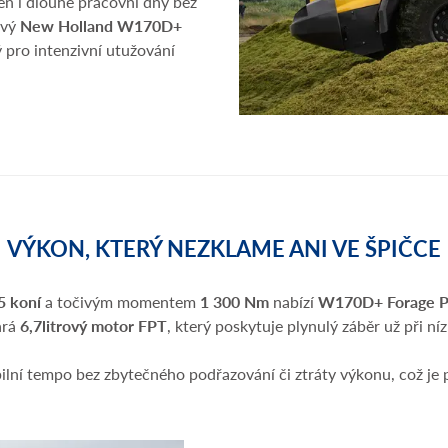
n i dlouhé pracovní dny bez
ový
New Holland W170D+
 pro intenzivní utužování
VÝKON, KTERÝ NEZKLAME ANI VE ŠPIČCE
5 koní
a točivým momentem
1 300 Nm
nabízí
W170D+ Forage 
ará
6,7litrový motor FPT
, který poskytuje plynulý záběr už při n
tabilní tempo bez zbytečného podřazování či ztráty výkonu, což je