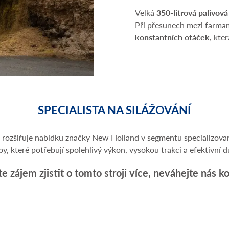
Velká
350-litrová palivová
Při přesunech mezi farma
konstantních otáček
, kte
SPECIALISTA NA SILÁŽOVÁNÍ
rozšiřuje nabídku značky New Holland v segmentu specializov
by, které potřebují spolehlivý výkon, vysokou trakci a efektivní 
 zájem zjistit o tomto stroji více, neváhejte nás k