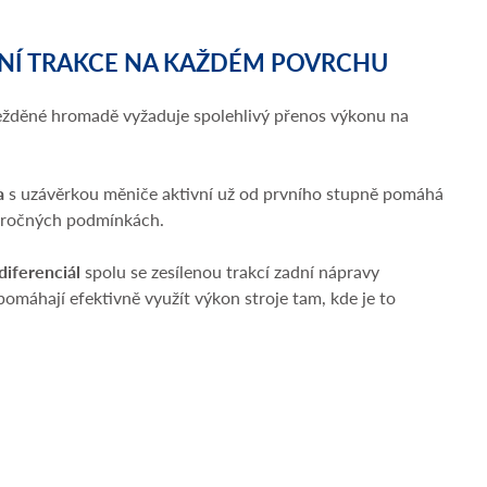
NÍ TRAKCE NA KAŽDÉM POVRCHU
ežděné hromadě vyžaduje spolehlivý přenos výkonu na
a
s uzávěrkou měniče aktivní už od prvního stupně pomáhá
 náročných podmínkách.
iferenciál
spolu se zesílenou trakcí zadní nápravy
 pomáhají efektivně využít výkon stroje tam, kde je to