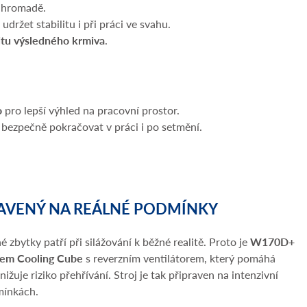
í hromadě.
ržet stabilitu i při práci ve svahu.
itu výsledného krmiva
.
o
pro lepší výhled na pracovní prostor.
bezpečně pokračovat v práci i po setmění.
AVENÝ NA REÁLNÉ PODMÍNKY
é zbytky patří při silážování k běžné realitě. Proto je
W170D+
mem Cooling Cube
s reverzním ventilátorem, který pomáhá
nižuje riziko přehřívání. Stroj je tak připraven na intenzivní
mínkách.