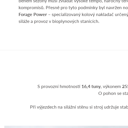
během sezóny musí zvládat vysoké tempo, náročný teré
kompromisů. Přesně pro tyto podmínky byl navržen n
Forage Power
– specializovaný kolový nakladač určený
siláže a provoz v bioplynových stanicích.
S provozní hmotností
16,4 tuny
, výkonem
25
O pohon se st
Při výjezdech na silážní stěnu si stroj udržuje s