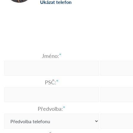
Ukázat telefon
Jméno:
PSČ:
Předvolba: