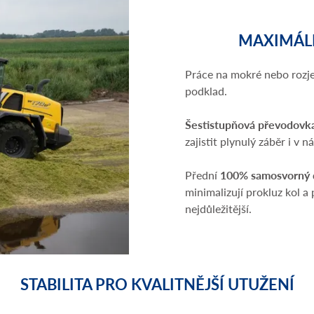
MAXIMÁL
Práce na mokré nebo rozj
podklad.
Šestistupňová převodovk
zajistit plynulý záběr i v
Přední
100% samosvorný d
minimalizují prokluz kol a
nejdůležitější.
STABILITA PRO KVALITNĚJŠÍ UTUŽENÍ