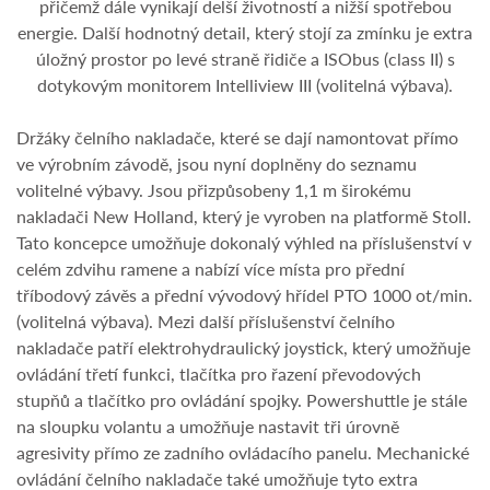
přičemž dále vynikají delší životností a nižší spotřebou
energie. Další hodnotný detail, který stojí za zmínku je extra
úložný prostor po levé straně řidiče a ISObus (class II) s
dotykovým monitorem Intelliview III (volitelná výbava).
Držáky čelního nakladače, které se dají namontovat přímo
ve výrobním závodě, jsou nyní doplněny do seznamu
volitelné výbavy. Jsou přizpůsobeny 1,1 m širokému
nakladači New Holland, který je vyroben na platformě Stoll.
Tato koncepce umožňuje dokonalý výhled na příslušenství v
celém zdvihu ramene a nabízí více místa pro přední
tříbodový závěs a přední vývodový hřídel PTO 1000 ot/min.
(volitelná výbava). Mezi další příslušenství čelního
nakladače patří elektrohydraulický joystick, který umožňuje
ovládání třetí funkci, tlačítka pro řazení převodových
stupňů a tlačítko pro ovládání spojky. Powershuttle je stále
na sloupku volantu a umožňuje nastavit tři úrovně
agresivity přímo ze zadního ovládacího panelu. Mechanické
ovládání čelního nakladače také umožňuje tyto extra