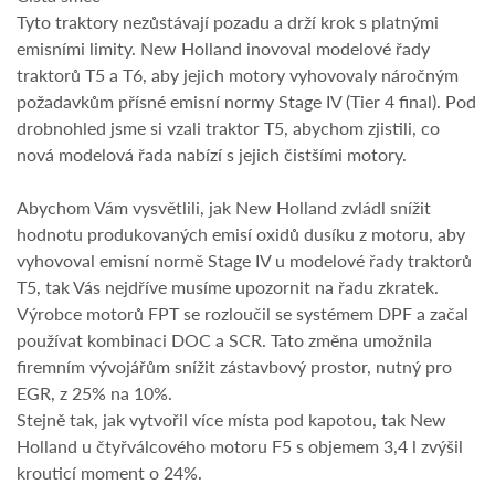
Tyto traktory nezůstávají pozadu a drží krok s platnými
emisními limity. New Holland inovoval modelové řady
traktorů T5 a T6, aby jejich motory vyhovovaly náročným
požadavkům přísné emisní normy Stage IV (Tier 4 final). Pod
drobnohled jsme si vzali traktor T5, abychom zjistili, co
nová modelová řada nabízí s jejich čistšími motory.
Abychom Vám vysvětlili, jak New Holland zvládl snížit
hodnotu produkovaných emisí oxidů dusíku z motoru, aby
vyhovoval emisní normě Stage IV u modelové řady traktorů
T5, tak Vás nejdříve musíme upozornit na řadu zkratek.
Výrobce motorů FPT se rozloučil se systémem DPF a začal
používat kombinaci DOC a SCR. Tato změna umožnila
firemním vývojářům snížit zástavbový prostor, nutný pro
EGR, z 25% na 10%.
Stejně tak, jak vytvořil více místa pod kapotou, tak New
Holland u čtyřválcového motoru F5 s objemem 3,4 l zvýšil
krouticí moment o 24%.