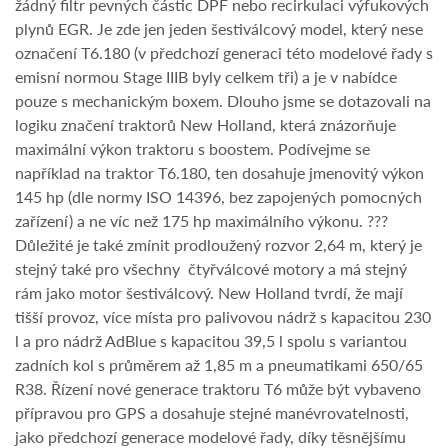
žádný filtr pevných částic DPF nebo recirkulaci výfukových
plynů EGR. Je zde jen jeden šestiválcový model, který nese
označení T6.180 (v předchozí generaci této modelové řady s
emisní normou Stage IIIB byly celkem tři) a je v nabídce
pouze s mechanickým boxem. Dlouho jsme se dotazovali na
logiku značení traktorů New Holland, která znázorňuje
maximální výkon traktoru s boostem. Podívejme se
například na traktor T6.180, ten dosahuje jmenovitý výkon
145 hp (dle normy ISO 14396, bez zapojených pomocných
zařízení) a ne víc než 175 hp maximálního výkonu. ???
Důležité je také zmínit prodloužený rozvor 2,64 m, který je
stejný také pro všechny čtyřválcové motory a má stejný
rám jako motor šestiválcový. New Holland tvrdí, že mají
tišší provoz, více místa pro palivovou nádrž s kapacitou 230
l a pro nádrž AdBlue s kapacitou 39,5 l spolu s variantou
zadních kol s průměrem až 1,85 m a pneumatikami 650/65
R38. Řízení nové generace traktoru T6 může být vybaveno
přípravou pro GPS a dosahuje stejné manévrovatelnosti,
jako předchozí generace modelové řady, díky těsnějšímu