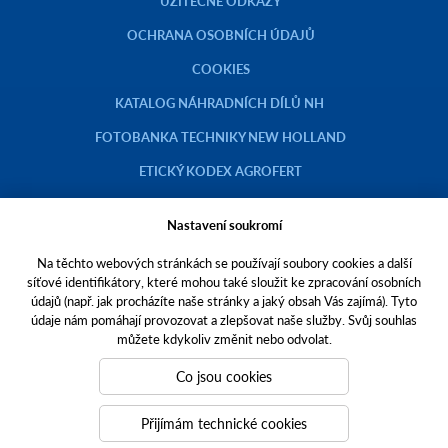
UŽITEČNÉ ODKAZY
OCHRANA OSOBNÍCH ÚDAJŮ
COOKIES
KATALOG NÁHRADNÍCH DÍLŮ NH
FOTOBANKA TECHNIKY NEW HOLLAND
ETICKÝ KODEX AGROFERT
Nastavení soukromí
Na těchto webových stránkách se používají soubory cookies a další
Copyright © 2023 AGROTEC a.s.
síťové identifikátory, které mohou také sloužit ke zpracování osobních
údajů (např. jak procházíte naše stránky a jaký obsah Vás zajímá). Tyto
Toto jsou internetové stránky společnosti AGROTEC a. s., se sídlem v
údaje nám pomáhají provozovat a zlepšovat naše služby. Svůj souhlas
Hustopečích, Brněnská 74, PSČ 69301, IČO 00544957,
můžete kdykoliv změnit nebo odvolat.
zapsané v OR vedeném Krajským soudem v Brně, oddíl B, vložka 138.
Společnost AGROTEC a.s. je členem koncernu AGROFERT řízeného
Co jsou cookies
společností AGROFERT, a.s.,
IČO 26185610, se sídlem na adrese Pyšelská 2327/2, Chodov, 149 00
Přijímám technické cookies
Praha 4.