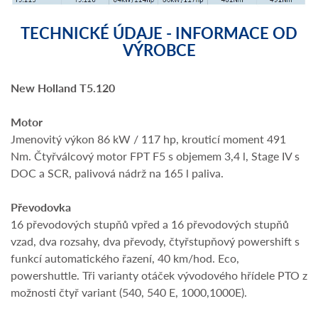
TECHNICKÉ ÚDAJE - INFORMACE OD
VÝROBCE
New Holland T5.120
Motor
Jmenovitý výkon 86 kW / 117 hp, krouticí moment 491
Nm. Čtyřválcový motor FPT F5 s objemem 3,4 l, Stage IV s
DOC a SCR, palivová nádrž na 165 l paliva.
Převodovka
16 převodových stupňů vpřed a 16 převodových stupňů
vzad, dva rozsahy, dva převody, čtyřstupňový powershift s
funkcí automatického řazení, 40 km/hod. Eco,
powershuttle. Tři varianty otáček vývodového hřídele PTO z
možnosti čtyř variant (540, 540 E, 1000,1000E).