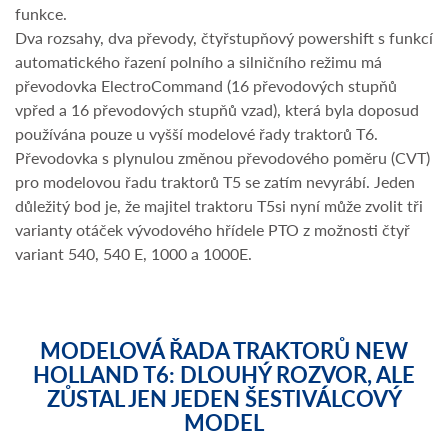
funkce.
Dva rozsahy, dva převody, čtyřstupňový powershift s funkcí
automatického řazení polního a silničního režimu má
převodovka ElectroCommand (16 převodových stupňů
vpřed a 16 převodových stupňů vzad), která byla doposud
používána pouze u vyšší modelové řady traktorů T6.
Převodovka s plynulou změnou převodového poměru (CVT)
pro modelovou řadu traktorů T5 se zatím nevyrábí. Jeden
důležitý bod je, že majitel traktoru T5si nyní může zvolit tři
varianty otáček vývodového hřídele PTO z možnosti čtyř
variant 540, 540 E, 1000 a 1000E.
MODELOVÁ ŘADA TRAKTORŮ NEW
HOLLAND T6: DLOUHÝ ROZVOR, ALE
ZŮSTAL JEN JEDEN ŠESTIVÁLCOVÝ
MODEL