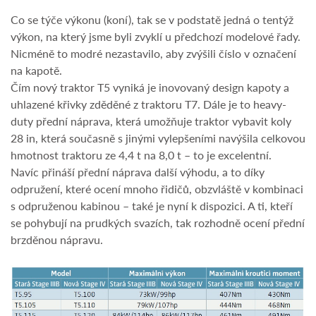
Co se týče výkonu (koní), tak se v podstatě jedná o tentýž
výkon, na který jsme byli zvyklí u předchozí modelové řady.
Nicméně to modré nezastavilo, aby zvýšili číslo v označení
na kapotě.
Čím nový traktor T5 vyniká je inovovaný design kapoty a
uhlazené křivky zděděné z traktoru T7. Dále je to heavy-
duty přední náprava, která umožňuje traktor vybavit koly
28 in, která současně s jinými vylepšeními navýšila celkovou
hmotnost traktoru ze 4,4 t na 8,0 t – to je excelentní.
Navíc přináší přední náprava další výhodu, a to díky
odpružení, které ocení mnoho řidičů, obzvláště v kombinaci
s odpruženou kabinou – také je nyní k dispozici. A ti, kteří
se pohybují na prudkých svazích, tak rozhodně ocení přední
brzděnou nápravu.