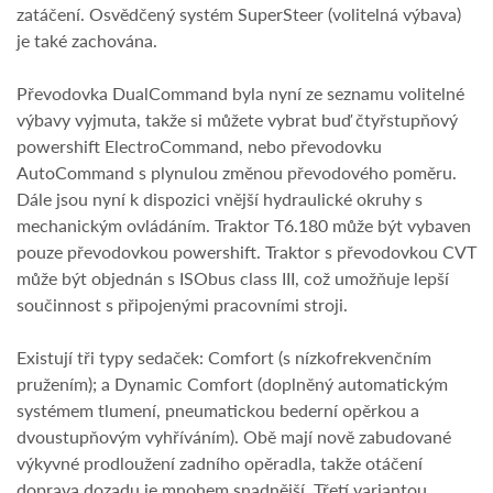
zatáčení. Osvědčený systém SuperSteer (volitelná výbava)
je také zachována.
Převodovka DualCommand byla nyní ze seznamu volitelné
výbavy vyjmuta, takže si můžete vybrat buď čtyřstupňový
powershift ElectroCommand, nebo převodovku
AutoCommand s plynulou změnou převodového poměru.
Dále jsou nyní k dispozici vnější hydraulické okruhy s
mechanickým ovládáním. Traktor T6.180 může být vybaven
pouze převodovkou powershift. Traktor s převodovkou CVT
může být objednán s ISObus class III, což umožňuje lepší
součinnost s připojenými pracovními stroji.
Existují tři typy sedaček: Comfort (s nízkofrekvenčním
pružením); a Dynamic Comfort (doplněný automatickým
systémem tlumení, pneumatickou bederní opěrkou a
dvoustupňovým vyhříváním). Obě mají nově zabudované
výkyvné prodloužení zadního opěradla, takže otáčení
doprava dozadu je mnohem snadnější. Třetí variantou