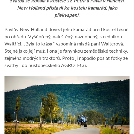
Svatba se konala v kostele sv. Petra a Pavla v Hlincích.
New Holland přistavil ke kostelu kamarád, jako
překvapení.
Pavlův New Holland dovezl jeho kamarád před kostel těsně
po obřadu. Vyšňořený, naleštěný, nazdobený, s cedulkou
Waltříci. „Byla to krása,“ vzpomíná mladá paní Walterová.
Stejně jako její muž, i ona je fanynkou zemědělské techniky,
zejména modrých traktorů. Proto ji napadlo poslat fotky ze
svatby i do hustopečského AGROTECu.