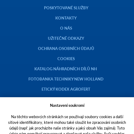
POSKYTOVANÉ SLUŽBY
KONTAKTY
O NÁS
UŽITEČNÉ ODKAZY
OCHRANA OSOBNÍCH ÚDAJŮ
COOKIES
KATALOG NÁHRADNÍCH DÍLŮ NH
FOTOBANKA TECHNIKY NEW HOLLAND
ETICKÝ KODEX AGROFERT
Nastavení soukromí
Na těchto webových stránkách se používají soubory cookies a další
Copyright © 2023 AGROTEC a.s.
síťové identifikátory, které mohou také sloužit ke zpracování osobních
údajů (např. jak procházíte naše stránky a jaký obsah Vás zajímá). Tyto
Toto jsou internetové stránky společnosti AGROTEC a. s., se sídlem v
údaje nám pomáhají provozovat a zlepšovat naše služby. Svůj souhlas