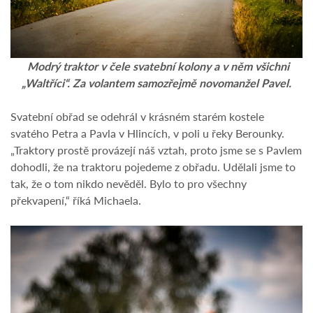
Modrý traktor v čele svatební kolony a v něm všichni
„Waltříci“. Za volantem samozřejmě novomanžel Pavel.
Svatební obřad se odehrál v krásném starém kostele
svatého Petra a Pavla v Hlincích, v poli u řeky Berounky.
„Traktory prostě provázejí náš vztah, proto jsme se s Pavlem
dohodli, že na traktoru pojedeme z obřadu. Udělali jsme to
tak, že o tom nikdo nevěděl. Bylo to pro všechny
překvapení,“ říká Michaela.