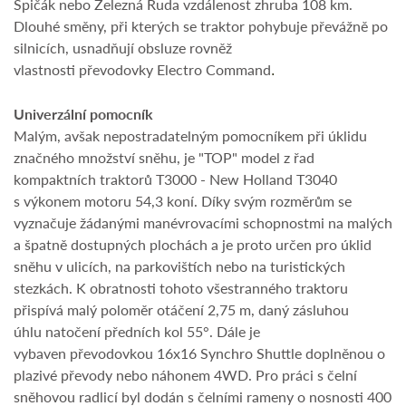
Špičák nebo Železná Ruda vzdálenost zhruba 108 km.
Dlouhé směny, při kterých se traktor pohybuje převážně po
silnicích, usnadňují obsluze rovněž
vlastnosti převodovky Electro Command
.
Univerzální pomocník
Malým, avšak nepostradatelným pomocníkem při úklidu
značného množství sněhu, je "TOP" model z řad
kompaktních traktorů T3000 - New Holland T3040
s výkonem motoru 54,3 koní. Díky svým rozměrům se
vyznačuje žádanými manévrovacími schopnostmi na malých
a špatně dostupných plochách a je proto určen pro úklid
sněhu v ulicích, na parkovištích nebo na turistických
stezkách. K obratnosti tohoto všestranného traktoru
přispívá malý poloměr otáčení 2,75 m, daný zásluhou
úhlu natočení předních kol 55°. Dále je
vybaven převodovkou 16x16 Synchro Shuttle doplněnou o
plazivé převody nebo náhonem 4WD. Pro práci s čelní
sněhovou radlicí byl dodán s čelními rameny o nosnosti 400