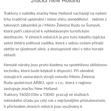
Traktory z nabídky značky New Holland nacházejí na našem
trhu tradičně uplatnění i mimo sféru zemědělství. Jedním z
takových zákazníků je i Město Železná Ruda na Šumavě,
které patří celoročně k vyhledávaným turistickým
destinacím. V zimních měsících je pro tuto lokalitu typická
velmi štědrá sněhová nadílka, která s sebou ovšem přináší
obtíže se sjízdností silnic a dostupností obcí v této horské
oblasti.
Nemalé nároky jsou proto kladeny na spolehlivou úklidovou
techniku, která bude kdykoli k dispozici. Při obměně
stávajících zastaralých strojů oslovilo Město Železná
Ruda společnost ARBO, spol. s r.o., která v regionu
zastupuje značku New Holland.
Traktory T6020 Elite a T3040 pracují ve službách
městského úřadu po celý rok s nejrůznějším příslušenstvím.
S příchodem zimních měsíců jsou využívány k