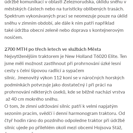
údržbě komunikací v oblasti Železnorudska, úklidu sněhu v
městských částech nebo na turisticky oblíbených trasách.
Spektrum vykonávaných prací se neomezuje pouze na úklid
sněhu v zimním období, ale dále k nim patří například
také údržba obecní zeleně nebo doprava s kontejnerovým
nosičem.
2700 MTH po třech letech ve službách Města
Nejvytíženějším traktorem je New Holland T6020 Elite. Ten
jsme měli možnost zastihnout při prohrnování úzké lesní
cesty s čelní šípovou radlicí a sypačem
silnic. Jmenovitý výkon 112 koní se v náročných horských
podmínkách potvrzuje jako dostatečný i při práci na
prohrnování některých úseků, kde se běžně nachází vrstva
až 40 cm mokrého sněhu.
O tom, že zimní udržování silnic patří k velmi napjatým
sezoním pracím, svědčí i denní harmonogram traktoru. Od
čtyř hodin ráno do pozdního odpoledne traktor při údržbě
silnic ujede po přilehlém okolí mezi obcemi Hojsova Stáž,