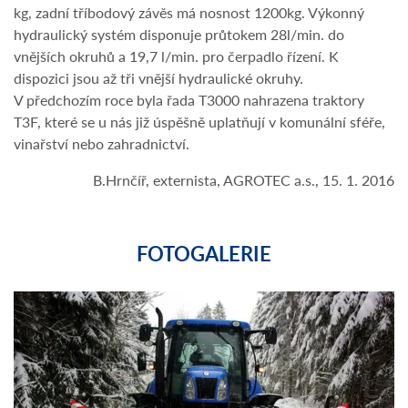
kg, zadní tříbodový závěs má nosnost 1200kg. Výkonný
hydraulický systém disponuje průtokem 28l/min. do
vnějších okruhů a 19,7 l/min. pro čerpadlo řízení. K
dispozici jsou až tři vnější hydraulické okruhy.
V předchozím roce byla řada T3000 nahrazena traktory
T3F, které se u nás již úspěšně uplatňují v komunální sféře,
vinařství nebo zahradnictví.
B.Hrnčíř, externista, AGROTEC a.s., 15. 1. 2016
FOTOGALERIE