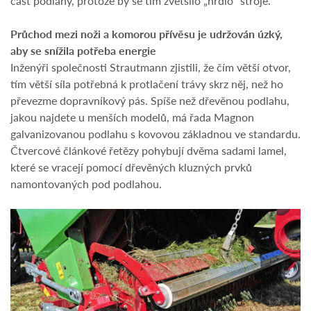
část podlahy, protože by se tím zvětšilo „hrdlo“ stroje.
Průchod mezi noži a komorou přívěsu je udržován úzký,
aby se snížila potřeba energie
Inženýři společnosti Strautmann zjistili, že čím větší otvor,
tím větší síla potřebná k protlačení trávy skrz něj, než ho
převezme dopravníkový pás. Spíše než dřevěnou podlahu,
jakou najdete u menších modelů, má řada Magnon
galvanizovanou podlahu s kovovou základnou ve standardu.
Čtvercové článkové řetězy pohybují dvěma sadami lamel,
které se vracejí pomocí dřevěných kluzných prvků
namontovaných pod podlahou.