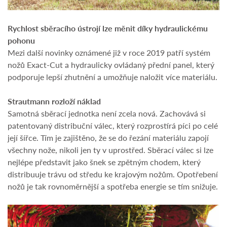
Rychlost sběracího ústrojí lze měnit díky hydraulickému
pohonu
Mezi další novinky oznámené již v roce 2019 patří systém
nožů Exact-Cut a hydraulicky ovládaný přední panel, který
podporuje lepší zhutnění a umožňuje naložit více materiálu.
Strautmann rozloží náklad
Samotná sběrací jednotka není zcela nová. Zachovává si
patentovaný distribuční válec, který rozprostírá píci po celé
její šířce. Tím je zajištěno, že se do řezání materiálu zapojí
všechny nože, nikoli jen ty v uprostřed. Sběrací válec si lze
nejlépe představit jako šnek se zpětným chodem, který
distribuuje trávu od středu ke krajovým nožům. Opotřebení
nožů je tak rovnoměrnější a spotřeba energie se tím snižuje.