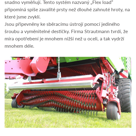
snadno vyměňují. Tento systém nazvaný „Flex load“
připomíná spíše zavalité prsty než dlouhé zahnuté hroty, na
které jsme zvyklí.
Jsou připevněny ke sběracímu ústrojí pomocí jediného
šroubu a vyměnitelné destičky. Firma Strautmann tvrdí, že
míra opotřebení je mnohem nižší než u oceli, a tak vydrží
mnohem déle.