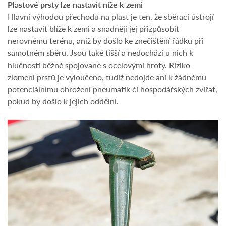
Plastové prsty lze nastavit níže k zemi
Hlavní výhodou přechodu na plast je ten, že sběrací ústrojí
lze nastavit blíže k zemi a snadněji jej přizpůsobit
nerovnému terénu, aniž by došlo ke znečištění řádku při
samotném sběru. Jsou také tišší a nedochází u nich k
hlučnosti běžně spojované s ocelovými hroty. Riziko
zlomení prstů je vyloučeno, tudíž nedojde ani k žádnému
potenciálnímu ohrožení pneumatik či hospodářských zvířat,
pokud by došlo k jejich oddělní.