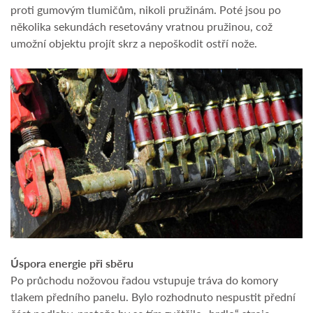
proti gumovým tlumičům, nikoli pružinám. Poté jsou po
několika sekundách resetovány vratnou pružinou, což
umožní objektu projít skrz a nepoškodit ostří nože.
Úspora energie při sběru
Po průchodu nožovou řadou vstupuje tráva do komory
tlakem předního panelu. Bylo rozhodnuto nespustit přední