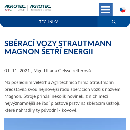
C
TECHNIKA
SBĚRACÍ VOZY STRAUTMANN
MAGNON ŠETŘÍ ENERGII
01. 11. 2021 , Mgr. Liliana Geisselreiterová
Na posledním veletrhu Agritechnica firma Strautmann
představila svou nejnovější řadu sběracích vozů s názvem
Magnon. Stroje přináší několik novinek, z nich mezi
nejvýznamnější se řadí plastové prsty na sběracím ústrojí,
které nahradily ty původní - kovové.