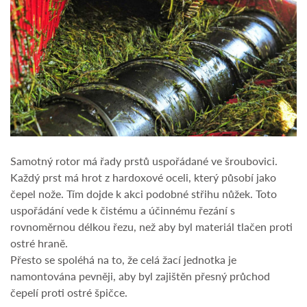
Samotný rotor má řady prstů uspořádané ve šroubovici.
Každý prst má hrot z hardoxové oceli, který působí jako
čepel nože. Tím dojde k akci podobné střihu nůžek. Toto
uspořádání vede k čistému a účinnému řezání s
rovnoměrnou délkou řezu, než aby byl materiál tlačen proti
ostré hraně.
Přesto se spoléhá na to, že celá žací jednotka je
namontována pevněji, aby byl zajištěn přesný průchod
čepelí proti ostré špičce.