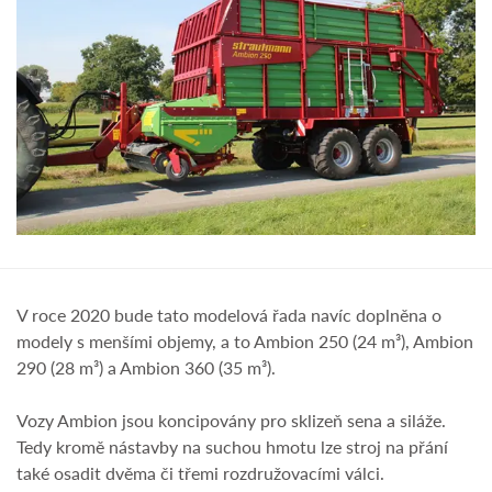
V roce 2020 bude tato modelová řada navíc doplněna o
modely s menšími objemy, a to Ambion 250 (24 m³), Ambion
290 (28 m³) a Ambion 360 (35 m³).
Vozy Ambion jsou koncipovány pro sklizeň sena a siláže.
Tedy kromě nástavby na suchou hmotu lze stroj na přání
také osadit dvěma či třemi rozdružovacími válci.