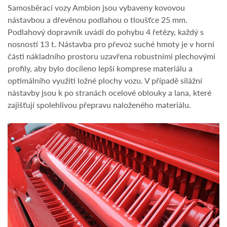
Samosběrací vozy Ambion jsou vybaveny kovovou
nástavbou a dřevěnou podlahou o tloušťce 25 mm.
Podlahový dopravník uvádí do pohybu 4 řetězy, každý s
nosností 13 t. Nástavba pro převoz suché hmoty je v horní
části nákladního prostoru uzavřena robustními plechovými
profily, aby bylo docíleno lepší komprese materiálu a
optimálního využití ložné plochy vozu. V případě silážní
nástavby jsou k po stranách ocelové oblouky a lana, které
zajišťují spolehlivou přepravu naloženého materiálu.