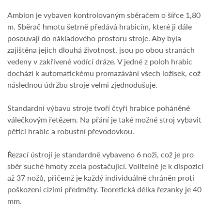
Ambion je vybaven kontrolovaným sběračem o šířce 1,80
m. Sběrač hmotu šetrně předává hrabicím, které ji dále
posouvají do nákladového prostoru stroje. Aby byla
zajištěna jejich dlouhá životnost, jsou po obou stranách
vedeny v zakřivené vodící dráze. V jedné z poloh hrabic
dochází k automatickému promazávání všech ložisek, což
následnou údržbu stroje velmi zjednodušuje.
Standardní výbavu stroje tvoří čtyři hrabice poháněné
válečkovým řetězem. Na přání je také možné stroj vybavit
pěticí hrabic a robustní převodovkou.
Řezací ústrojí je standardně vybaveno 6 noži, což je pro
sběr suché hmoty zcela postačující. Volitelně je k dispozici
až 37 nožů, přičemž je každý individuálně chráněn proti
poškození cizími předměty. Teoretická délka řezanky je 40
mm.