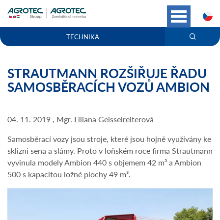
C
TECHNIKA
STRAUTMANN ROZŠIŘUJE ŘADU
SAMOSBĚRACÍCH VOZŮ AMBION
04. 11. 2019 , Mgr. Liliana Geisselreiterová
Samosběrací vozy jsou stroje, které jsou hojně využívány ke
sklizni sena a slámy. Proto v loňském roce firma Strautmann
vyvinula modely Ambion 440 s objemem 42 m³ a Ambion
500 s kapacitou ložné plochy 49 m³.