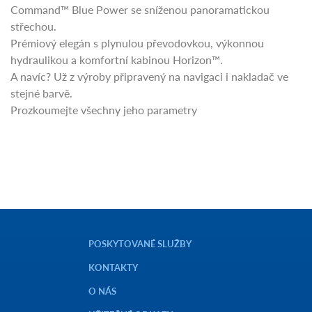
Command™ Blue Power se sníženou panoramatickou
střechou.
Prémiový elegán s plynulou převodovkou, výkonnou
hydraulikou a komfortní kabinou Horizon™.
A navíc? Už z výroby připravený na navigaci i nakladač ve
stejné barvě.
Prozkoumejte všechny jeho parametry
POSKYTOVANÉ SLUŽBY
KONTAKTY
O NÁS