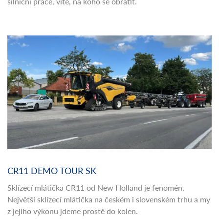
silniční práce, víte, na koho se obrátit.
CR11 DEMO TOUR SK
Sklízecí mlátička CR11 od New Holland je fenomén.
Největší sklízecí mlátička na českém i slovenském trhu a my
z jejího výkonu jdeme prostě do kolen.