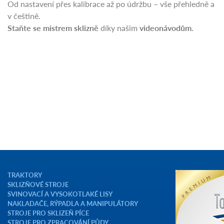
Od nastavení přes kalibrace až po údržbu – vše přehledně a
v češtině.
Staňte se mistrem sklizně
díky našim
videonávodům.
TRAKTORY
SKLIZŇOVÉ STROJE
SVINOVACÍ A VYSOKOTLAKÉ LISY
NAKLADAČE, RÝPADLA A MANIPULÁTORY
STROJE PRO SKLIZEŇ PÍCE
STROJE PRO ZPRACOVÁNÍ PŮDY