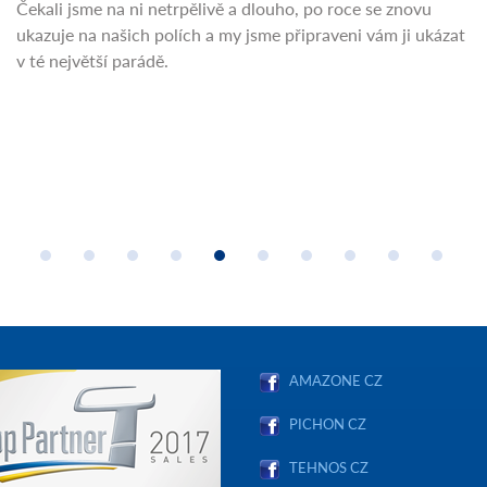
Čekali jsme na ni netrpělivě a dlouho, po roce se znovu
ukazuje na našich polích a my jsme připraveni vám ji ukázat
v té největší parádě.
AMAZONE CZ
PICHON CZ
TEHNOS CZ