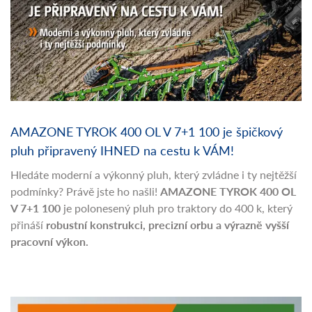
AMAZONE TYROK 400 OL V 7+1 100 je špičkový
pluh připravený IHNED na cestu k VÁM!
Hledáte moderní a výkonný pluh, který zvládne i ty nejtěžší
podmínky? Právě jste ho našli!
AMAZONE TYROK 400 OL
V 7+1 100
je polonesený pluh pro traktory do 400 k, který
přináší
robustní konstrukci, precizní orbu a výrazně vyšší
pracovní výkon.