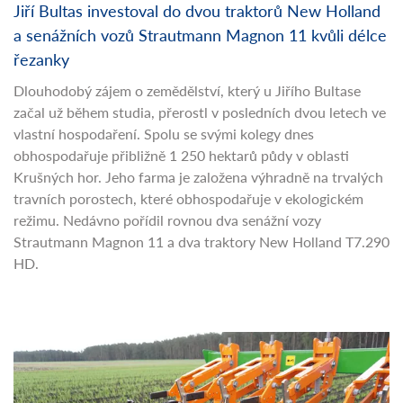
Jiří Bultas investoval do dvou traktorů New Holland
a senážních vozů Strautmann Magnon 11 kvůli délce
řezanky
Dlouhodobý zájem o zemědělství, který u Jiřího Bultase
začal už během studia, přerostl v posledních dvou letech ve
vlastní hospodaření. Spolu se svými kolegy dnes
obhospodařuje přibližně 1 250 hektarů půdy v oblasti
Krušných hor. Jeho farma je založena výhradně na trvalých
travních porostech, které obhospodařuje v ekologickém
režimu. Nedávno pořídil rovnou dva senážní vozy
Strautmann Magnon 11 a dva traktory New Holland T7.290
HD.