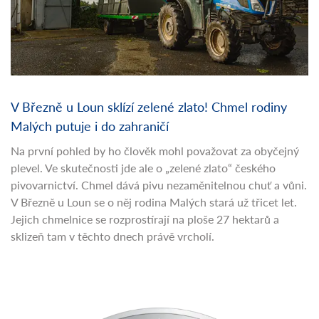
V Březně u Loun sklízí zelené zlato! Chmel rodiny
Malých putuje i do zahraničí
Na první pohled by ho člověk mohl považovat za obyčejný
plevel. Ve skutečnosti jde ale o „zelené zlato“ českého
pivovarnictví. Chmel dává pivu nezaměnitelnou chuť a vůni.
V Březně u Loun se o něj rodina Malých stará už třicet let.
Jejich chmelnice se rozprostírají na ploše 27 hektarů a
sklizeň tam v těchto dnech právě vrcholí.