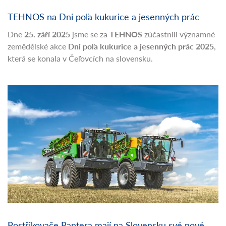
TEHNOS na Dni poľa kukurice a jesenných prác
Dne
25. září 2025
jsme se za
TEHNOS
zúčastnili významné
zemědělské akce
Dni poľa kukurice a jesenných prác 2025
,
která se konala v Čeľovcích na slovensku.
Postřikovače Pantera mají na Slovensku své nové