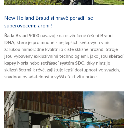
New Holland Braud si hravě poradí i se
superovocem: aronií!
Řada Braud 9000
navazuje na osvědčené řešení
Braud
DNA
, které je pro mnohé z nejlepších světových vinic
zárukou mimořádně kvalitní a čisté sklizně hroznů. Stroje
jsou vybaveny exkluzivními technologiemi, jako jsou
sběrací
kapsy Noria
nebo
setřásací systém SDC
, díky nimž je
sklizeň šetrná k révě, zajišťuje lepší dostupnost ve svazích,
snadnou ovladatelnost a vyšší efektivitu práce.