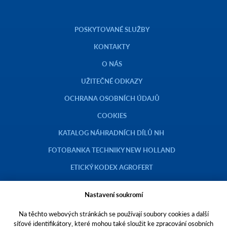
POSKYTOVANÉ SLUŽBY
KONTAKTY
O NÁS
UŽITEČNÉ ODKAZY
OCHRANA OSOBNÍCH ÚDAJŮ
COOKIES
KATALOG NÁHRADNÍCH DÍLŮ NH
FOTOBANKA TECHNIKY NEW HOLLAND
ETICKÝ KODEX AGROFERT
Nastavení soukromí
Na těchto webových stránkách se používají soubory cookies a další
Copyright © 2023 AGROTEC a.s.
síťové identifikátory, které mohou také sloužit ke zpracování osobních