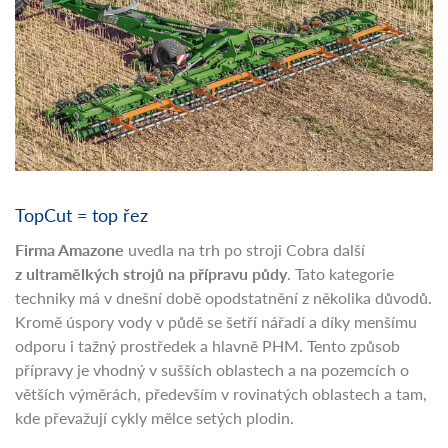
TopCut = top řez
Firma Amazone
uvedla na trh po stroji Cobra další
z ultramělkých strojů na přípravu půdy
. Tato kategorie
techniky má v dnešní době opodstatnění z několika důvodů.
Kromě úspory vody v půdě se šetří nářadí a díky menšímu
odporu i tažný prostředek a hlavně PHM. Tento způsob
přípravy je vhodný v sušších oblastech a na pozemcích o
větších výměrách, především v rovinatých oblastech a tam,
kde převažují cykly mělce setých plodin.