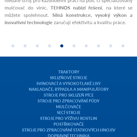
hledáte stroj pro každodenní práci na poli, či specializovaný
mulčovač do vinic,
TEHNOS nabízí řešení
, na které se
můžete spolehnout.
Silná konstrukce, vysoký výkon a
inovativní technologie
zaručují efektivitu a kvalitu práce.
TRAKTORY
SKLIZŇOVÉ STROJE
SVINOVACÍ A VYSOKOTLAKÉ LISY
NAKLADAČE, RÝPADLA A MANIPULÁTORY
STROJE PRO SKLIZEŇ PÍCE
STROJE PRO ZPRACOVÁNÍ PŮDY
MULČOVAČE
SECÍ STROJE
STROJE PRO VÝŽIVU ROSTLIN
POSTŘIKOVAČE
STROJE PRO ZPRACOVÁNÍ STATKOVÝCH HNOJIV
DOPRAVNÍ TECHNIKA