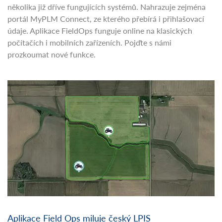
několika již dříve fungujících systémů. Nahrazuje zejména
portál MyPLM Connect, ze kterého přebírá i přihlašovací
údaje. Aplikace FieldOps funguje online na klasických
počítačích i mobilních zařízeních. Pojďte s námi
prozkoumat nové funkce.
Aplikace Field Ops miluje český LPIS