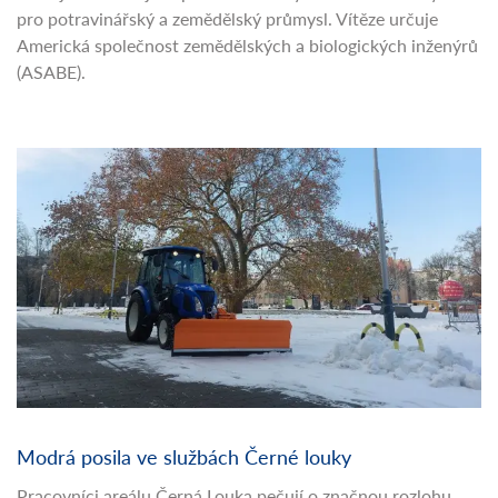
pro potravinářský a zemědělský průmysl. Vítěze určuje
Americká společnost zemědělských a biologických inženýrů
(ASABE).
Modrá posila ve službách Černé louky
Pracovníci areálu Černá Louka pečují o značnou rozlohu