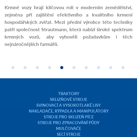
Krmné vozy hrají klíčovou roli v moderním zemědělství,
zejména při zajištění efektivního a kvalitního krmení
hospodářských zvířat. Mezi přední výrobce této techniky
patří společnost Strautmann, která nabízí široké spektrum
krmných vozů, aby vyhověli požadavkům i těch
nejnáročnějších farmářů.
TRAKTORY
SKLIZŇOVÉ STROJE
SVINOVACÍ A VYSOKOTLAKÉ LISY
NAKLADAČE, RÝPADLA A MANIPULÁTORY
STROJE PRO SKLIZEŇ PÍCE
STROJE PRO ZPRACOVÁNÍ PŮDY
MULČOVAČE
SECÍ STROJE