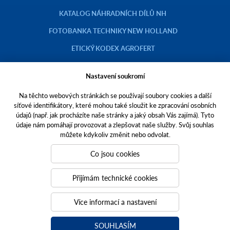
KATALOG NÁHRADNÍCH DÍLŮ NH
FOTOBANKA TECHNIKY NEW HOLLAND
ETICKÝ KODEX AGROFERT
Nastavení soukromí
Na těchto webových stránkách se používají soubory cookies a další
Copyright © 2023 AGROTEC a.s.
síťové identifikátory, které mohou také sloužit ke zpracování osobních
údajů (např. jak procházíte naše stránky a jaký obsah Vás zajímá). Tyto
Toto jsou internetové stránky společnosti AGROTEC a. s., se sídlem v
údaje nám pomáhají provozovat a zlepšovat naše služby. Svůj souhlas
Hustopečích, Brněnská 74, PSČ 69301, IČO 00544957,
můžete kdykoliv změnit nebo odvolat.
zapsané v OR vedeném Krajským soudem v Brně, oddíl B, vložka 138.
Společnost AGROTEC a.s. je členem koncernu AGROFERT řízeného
Co jsou cookies
společností AGROFERT, a.s.,
IČO 26185610, se sídlem na adrese Pyšelská 2327/2, Chodov, 149 00
Přijímám technické cookies
Praha 4.
Tvoříme weby
a
webové portály
, které vám pomáhají růst. Jsme
Více informací a nastavení
PUXdesign.
SOUHLASÍM
agrotec.cz
a
grotectrucks.cz
agrotecauto.cz