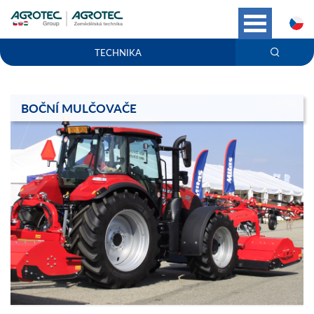
C
TECHNIKA
BOČNÍ MULČOVAČE