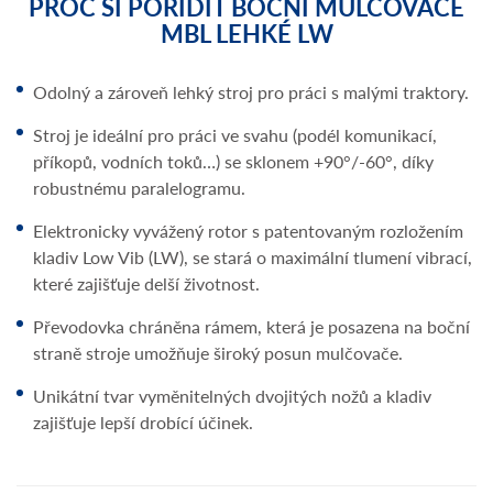
PROČ SI POŘÍDIT BOČNÍ MULČOVAČE
MBL LEHKÉ LW
Odolný a zároveň lehký stroj pro práci s malými traktory.
Stroj je ideální pro práci ve svahu (podél komunikací,
příkopů, vodních toků…) se sklonem +90°/-60°, díky
robustnému paralelogramu.
Elektronicky vyvážený rotor s patentovaným rozložením
kladiv Low Vib (LW), se stará o maximální tlumení vibrací,
které zajišťuje delší životnost.
Převodovka chráněna rámem, která je posazena na boční
straně stroje umožňuje široký posun mulčovače.
Unikátní tvar vyměnitelných dvojitých nožů a kladiv
zajišťuje lepší drobící účinek.