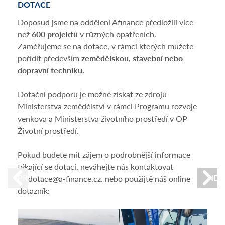
DOTACE
POJ
Doposud jsme na oddělení Afinance předložili více
Nešt
než
600 projektů
v různých opatřeních.
dopo
Zaměřujeme se na dotace, v rámci kterých můžete
stroj
pořídit především
zemědělskou, stavební nebo
zach
dopravní techniku.
krup
osob
Dotační podporu je možné získat ze zdrojů
získá
Ministerstva zemědělství v rámci Programu rozvoje
St
venkova a Ministerstva životního prostředí v OP
Kry
Životní prostředí.
Zj
Pokud budete mít zájem o podrobnější informace
Po
týkající se dotací, neváhejte nás kontaktovat
PREVIOUS
NEX
na dotace@a-finance.cz. nebo použijtě náš online
Cílem
dotazník:
admi
událo
likvi