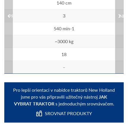
140 cm
3
PREVIOUS
NEX
540 min-1
~3000 kg
18
-
Pro lepší orientaci v nabídce traktorů New Holland
jsme pro vás připravili užitečný nástroj
JAK
VYBRAT TRAKTOR
s jednoduchým srovnávačem.
SROVNAT PRODUKTY