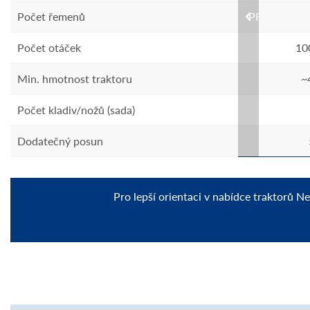
Počet řemenů
4
PREVIOUS
-1
Počet otáček
540 min-1
10
g
Min. hmotnost traktoru
~4000 kg
~
Počet kladiv/nožů (sada)
18
Dodatečný posun
-
Pro lepší orientaci v nabídce traktorů N