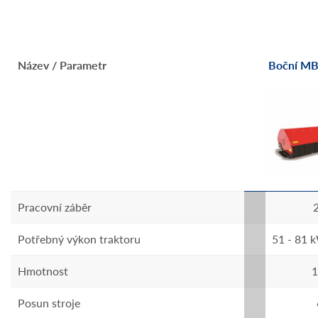
ý 170 LW
Název / Parametr
Boční MBL lehký 200 LW
Boční MB
Pracovní záběr
200 cm
- 80 KS
Potřebný výkon traktoru
48 - 63 kW/65 - 85 KS
51 - 81 
Hmotnost
555 kg
1
Posun stroje
140 cm