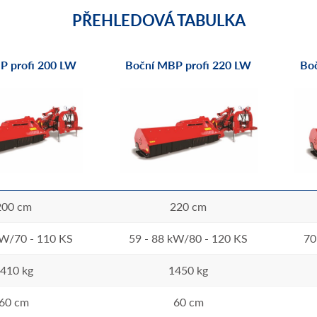
PŘEHLEDOVÁ TABULKA
P profi 200 LW
Boční MBP profi 220 LW
Bo
200 cm
220 cm
kW/70 - 110 KS
59 - 88 kW/80 - 120 KS
70
410 kg
1450 kg
60 cm
60 cm