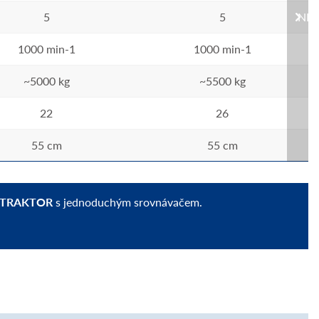
5
5
NEX
1000 min-1
1000 min-1
~5000 kg
~5500 kg
22
26
55 cm
55 cm
 TRAKTOR
s jednoduchým srovnávačem.