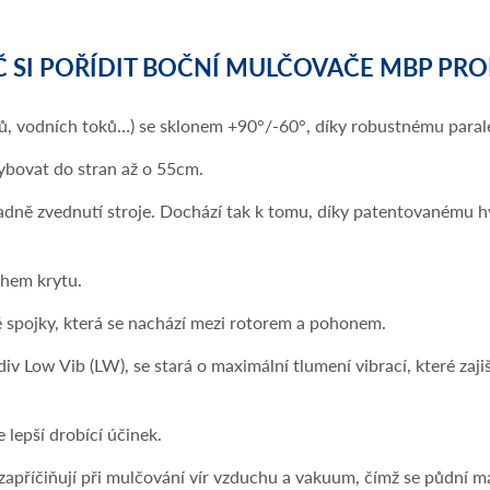
 SI POŘÍDIT BOČNÍ MULČOVAČE MBP PRO
kopů, vodních toků…) se sklonem +90°/-60°, díky robustnému para
bovat do stran až o 55cm.
ípadně zvednutí stroje. Dochází tak k tomu, díky patentovaném
chem krytu.
é spojky, která se nachází mezi rotorem a pohonem.
 Low Vib (LW), se stará o maximální tlumení vibrací, které zajiš
 lepší drobící účinek.
zapříčiňují při mulčování vír vzduchu a vakuum, čímž se půdní m