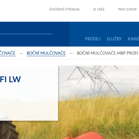
ÚVODNÍ STRANA
O NÁS
FAN SHOP
PRODEJ
SLUŽBY
KARI
ČOVAČE
BOČNÍ MULČOVAČE
BOČNÍ MULČOVAČE MBP PROFI
FI LW