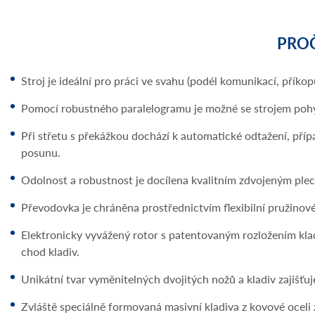
PROČ
Stroj je ideální pro práci ve svahu (podél komunikací, pří
Pomocí robustného paralelogramu je možné se strojem pohy
Při střetu s překážkou dochází k automatické odtažení, př
posunu.
Odolnost a robustnost je docílena kvalitním zdvojeným ple
Převodovka je chráněna prostřednictvím flexibilní pružinov
Elektronicky vyvážený rotor s patentovaným rozložením kladiv
chod kladiv.
Unikátní tvar vyměnitelných dvojitých nožů a kladiv zajišťuje
Zvláště speciálně formovaná masivní kladiva z kovové oceli 