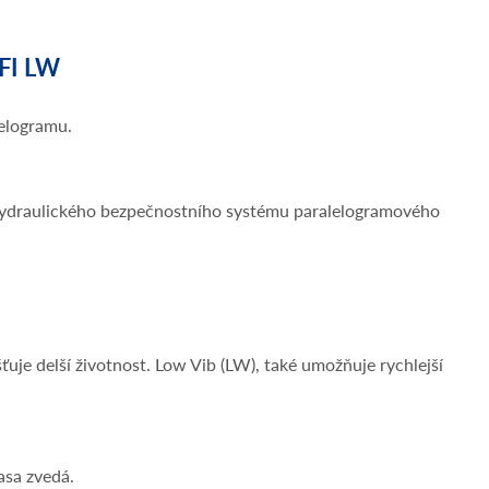
FI LW
lelogramu.
u hydraulického bezpečnostního systému paralelogramového
ťuje delší životnost. Low Vib (LW), také umožňuje rychlejší
asa zvedá.