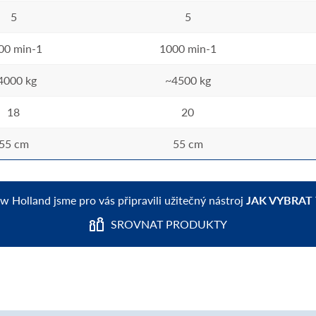
5
5
00 min-1
1000 min-1
4000 kg
~4500 kg
18
20
55 cm
55 cm
ew Holland jsme pro vás připravili užitečný nástroj
JAK VYBRAT
SROVNAT PRODUKTY