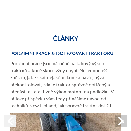
ČLÁNKY
PODZIMNÍ PRÁCE & DOTĚŽOVÁNÍ TRAKTORŮ
ČAS
HOL
Podzimní práce jsou náročné na tahový výkon
Znač
traktorů a koně skoro vždy chybí. Nejjednodušší
Agri
způsob, jak získat nějakého koníka navíc, bývá
výko
překontrolovat, zda je traktor správně dotížený a
toho
přenáší tak efektivně výkon motoru na podložku. V
došlo
příloze příspěvku vám tedy přinášíme návod od
uspoř
techniků New Holland, jak správně traktor dotížit.
ve Ve
PREVIOUS
NEX