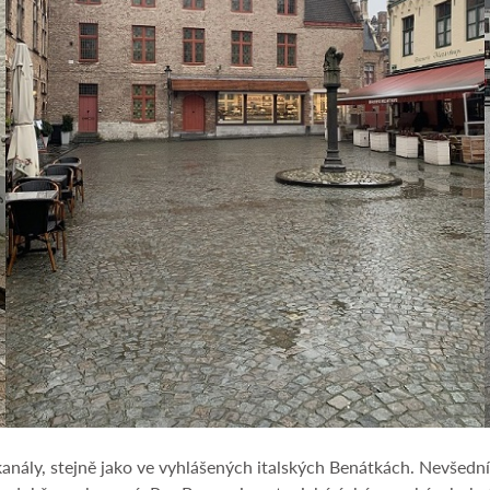
anály, stejně jako ve vyhlášených italských Benátkách. Nevšední