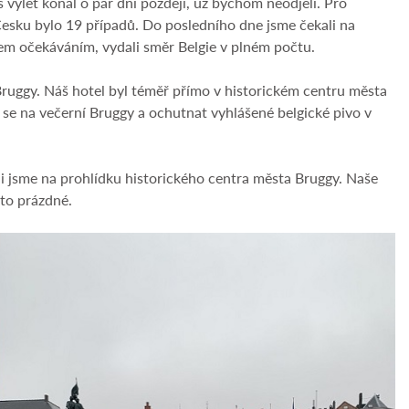
výlet konal o pár dní později, už bychom neodjeli. Pro
 Česku bylo 19 případů. Do posledního dne jsme čekali na
šem očekáváním, vydali směr Belgie v plném počtu.
Bruggy. Náš hotel byl téměř přímo v historickém centru města
 se na večerní Bruggy a ochutnat vyhlášené belgické pivo v
li jsme na prohlídku historického centra města Bruggy. Naše
to prázdné.