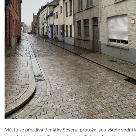
Městu se přezdívá Benátky Severu, protože jsou všude vodní k