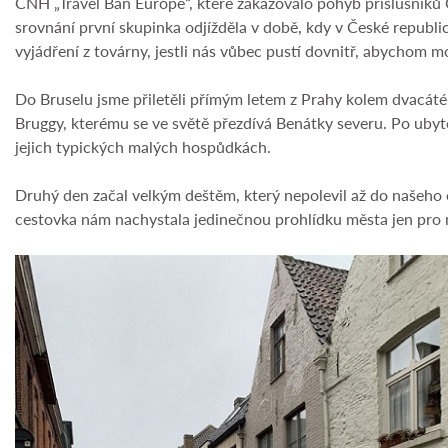
CNH „Travel Ban Europe“, které zakazovalo pohyb příslušníků C
srovnání první skupinka odjížděla v době, kdy v České republi
vyjádření z továrny, jestli nás vůbec pustí dovnitř, abychom 
Do Bruselu jsme přiletěli přímým letem z Prahy kolem dvacáté
Bruggy, kterému se ve světě přezdívá Benátky severu. Po ubyt
jejich typických malých hospůdkách.
Druhý den začal velkým deštěm, který nepolevil až do našeho 
cestovka nám nachystala jedinečnou prohlídku města jen pro 