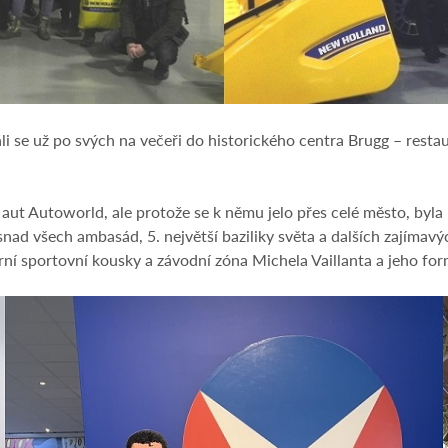
li se už po svých na večeři do historického centra Brugg – rest
 aut Autoworld, ale protože se k němu jelo přes celé město, byl
 snad všech ambasád, 5. největší baziliky světa a dalších zajíma
rní sportovní kousky a závodní zóna Michela Vaillanta a jeho for