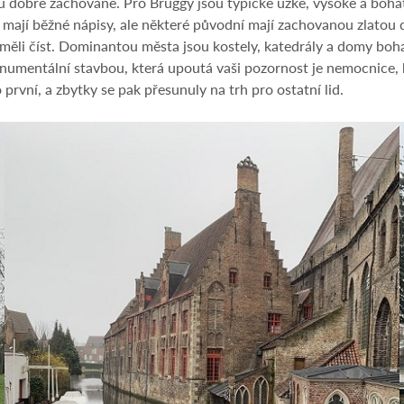
lku dobře zachované. Pro Bruggy jsou typické úzké, vysoké a boh
mají běžné nápisy, ale některé původní mají zachovanou zlatou 
 neuměli číst. Dominantou města jsou kostely, katedrály a domy 
numentální stavbou, která upoutá vaši pozornost je nemocnice, kd
 první, a zbytky se pak přesunuly na trh pro ostatní lid.