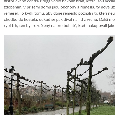
historického centra Brugg vedlo několik brán, které jsou vce
zdobením. V přízemí domů jsou obchody a řemesla, ty nové už 
řemesel. To kvůli tomu, aby dané řemeslo poznali i ti, kteří
chodbu do kostela, odkud se pak díval na lid z vrchu. Další mo
rybí trh, ten byl rozdělený na pro bohaté, kteří nakupovali jako