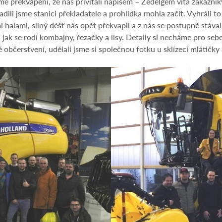
e překvapení, že nás přivítali nápisem – Zedelgem vítá zákazníky
ladili jsme stanici překladatele a prohlídka mohla začít. Vyhráli to
alami, silný déšť nás opět překvapil a z nás se postupně stávali
, jak se rodí kombajny, řezačky a lisy. Detaily si necháme pro se
bčerstvení, udělali jsme si společnou fotku u sklízecí mlátičky 