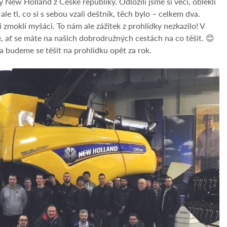
 New Holland z České republiky. Odložili jsme si věci, oblékli
 ale ti, co si s sebou vzali deštník, těch bylo – celkem dva.
 zmoklí myšáci. To nám ale zážitek z prohlídky nezkazilo! V
be, ať se máte na našich dobrodružných cestách na co těšit. 😊
a budeme se těšit na prohlídku opět za rok.