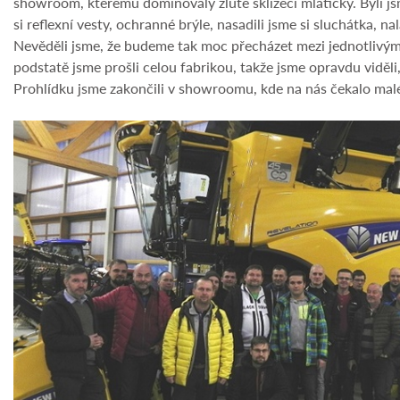
showroom, kterému dominovaly žluté sklízecí mlátičky. Byli jsm
si reflexní vesty, ochranné brýle, nasadili jsme si sluchátka, na
Nevěděli jsme, že budeme tak moc přecházet mezi jednotlivými h
podstatě jsme prošli celou fabrikou, takže jsme opravdu viděli
Prohlídku jsme zakončili v showroomu, kde na nás čekalo malé o