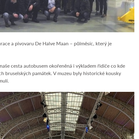
aurace a pivovaru De Halve Maan – půlměsíc, který je
a naše cesta autobusem okořeněná i výkladem řidiče co kde
vých bruselských památek. V muzeu byly historické kousky
mulí.