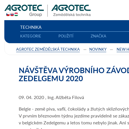
TECHNIKA
KATEGORIE
POUŽITÍ
ZNAČKA
AGROTEC ZEMĚDĚLSKÁ TECHNIKA
NOVINKY
NEW 
NÁVŠTĚVA VÝROBNÍHO ZÁVO
ZEDELGEMU 2020
09. 04. 2020 , Ing. Alžběta Filová
Belgie - země piva, vaflí, čokolády a žlutých sklizňových
V prvním březnovém týdnu jezdíme pravidelně se záka
v belgickém Zedelgemu a letos tomu nebylo jinak. Ani 