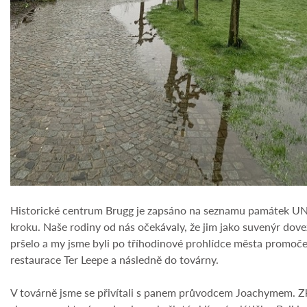
Historické centrum Brugg je zapsáno na seznamu památek UNES
kroku. Naše rodiny od nás očekávaly, že jim jako suvenýr dov
pršelo a my jsme byli po tříhodinové prohlídce města promoče
restaurace Ter Leepe a následně do továrny.
V továrně jsme se přivítali s panem průvodcem Joachymem. Zko