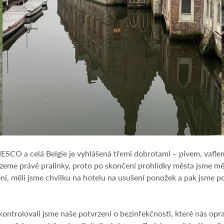
CO a celá Belgie je vyhlášená třemi dobrotami – pivem, vaflemi
ezeme právě pralinky, proto po skončení prohlídky města jsme m
ní, měli jsme chvilku na hotelu na usušení ponožek a pak jsme 
ntrolovali jsme naše potvrzení o bezinfekčnosti, které nás opra