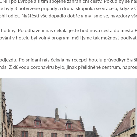
NH po Evropě a s tím spojené zahraniční cesty. Pokud by se náš 
ce byly 3 potvrzené případy a druhá skupinka se vracela, když v
mohli odjet. Naštěstí vše dopadlo dobře a my jsme se, navzdory v
 hodiny. Po odbavení nás čekala ještě hodinová cesta do města 
ování v hotelu byl volný program, měli jsme tak možnost podívat
odjezdu. Po snídani nás čekala na recepci hotelu průvodkyně a š
nás. Z důvodu coronaviru bylo, jinak přelidněné centrum, napros