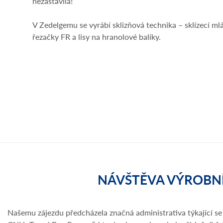
nezastavila!
V Zedelgemu se vyrábí sklizňová technika – sklízecí mlá
řezačky FR a lisy na hranolové balíky.
NÁVŠTĚVA VÝROBN
Našemu zájezdu předcházela značná administrativa týkající se