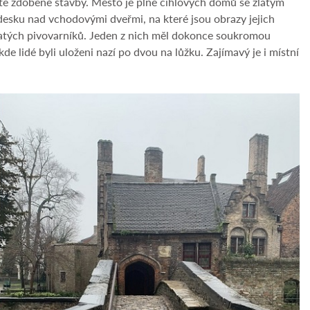
atě zdobené stavby. Město je plné cihlových domů se zlatým
desku nad vchodovými dveřmi, na které jsou obrazy jejich
bohatých pivovarníků. Jeden z nich měl dokonce soukromou
e lidé byli uloženi nazí po dvou na lůžku. Zajímavý je i místní