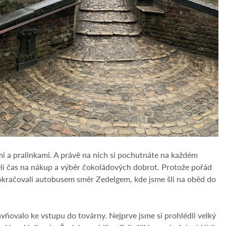
 a pralinkami. A právě na nich si pochutnáte na každém
ěli čas na nákup a výběr čokoládových dobrot. Protože pořád
pokračovali autobusem směr Zedelgem, kde jsme šli na oběd do
vňovalo ke vstupu do továrny. Nejprve jsme si prohlédli velký