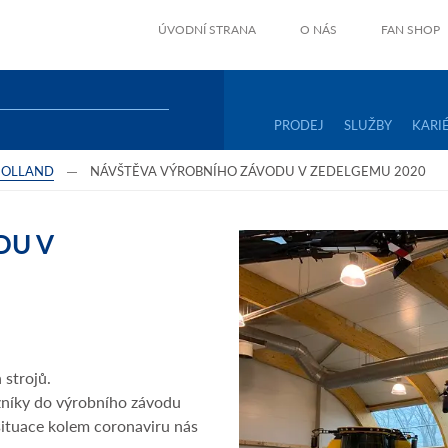
ÚVODNÍ STRANA
O NÁS
FAN SHOP
PRODEJ
SLUŽBY
KARI
HOLLAND
NÁVŠTĚVA VÝROBNÍHO ZÁVODU V ZEDELGEMU 2020
DU V
 strojů.
zníky do výrobního závodu
situace kolem coronaviru nás