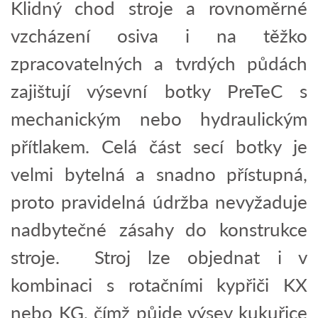
Klidný chod stroje a rovnoměrné
vzcházení osiva i na těžko
zpracovatelných a tvrdých půdách
zajištují výsevní botky PreTeC s
mechanickým nebo hydraulickým
přítlakem. Celá část secí botky je
velmi bytelná a snadno přístupná,
proto pravidelná údržba nevyžaduje
nadbytečné zásahy do konstrukce
stroje. Stroj lze objednat i v
kombinaci s rotačními kypřiči KX
nebo KG, čímž půjde výsev kukuřice