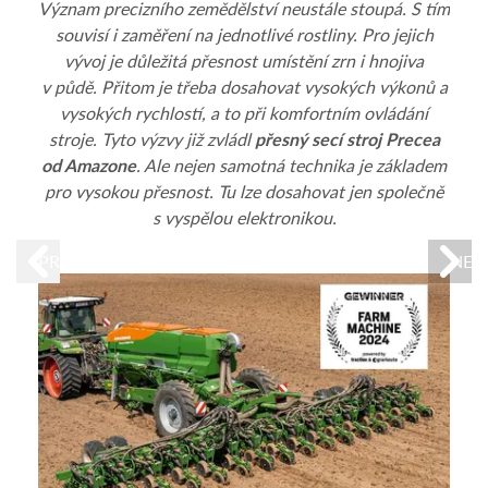
Význam precizního zemědělství neustále stoupá. S tím
Agri
souvisí i zaměření na jednotlivé rostliny. Pro jejich
př
vývoj je důležitá přesnost umístění zrn i hnojiva
byl
v půdě. Přitom je třeba dosahovat vysokých výkonů a
vysokých rychlostí, a to při komfortním ovládání
stroje. Tyto výzvy již zvládl
přesný secí stroj Precea
od Amazone
. Ale nejen samotná technika je základem
pro vysokou přesnost. Tu lze dosahovat jen společně
s vyspělou elektronikou.
PREVIOUS
NEX