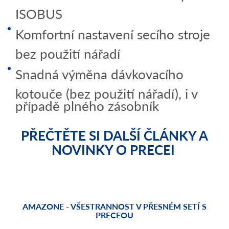
ISOBUS
Komfortní nastavení secího stroje
bez použití nářadí
Snadná výměna dávkovacího
kotouče (bez použití nářadí), i v
případě plného zásobník
PŘEČTĚTE SI DALŠÍ ČLÁNKY A
NOVINKY O PRECEI
AMAZONE - VŠESTRANNOST V PŘESNÉM SETÍ S
PRECEOU
N